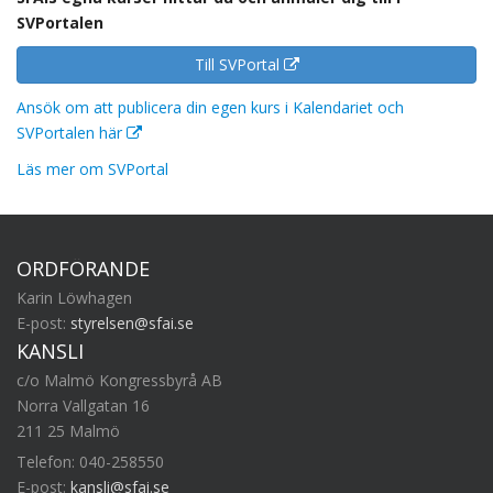
SVPortalen
Till SVPortal
Ansök om att publicera din egen kurs i Kalendariet och
SVPortalen här
Läs mer om SVPortal
ORDFÖRANDE
Karin Löwhagen
E-post:
styrelsen@sfai.se
KANSLI
c/o Malmö Kongressbyrå AB
Norra Vallgatan 16
211 25 Malmö
Telefon: 040-258550
E-post:
kansli@sfai.se