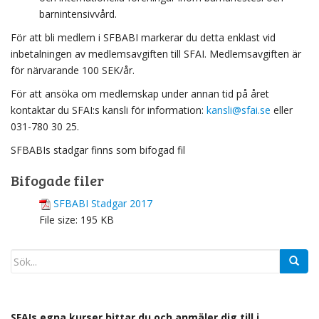
barnintensivvård.
För att bli medlem i SFBABI markerar du detta enklast vid
inbetalningen av medlemsavgiften till SFAI. Medlemsavgiften är
för närvarande 100 SEK/år.
För att ansöka om medlemskap under annan tid på året
kontaktar du SFAI:s kansli för information:
kansli@sfai.se
eller
031-780 30 25.
SFBABIs stadgar finns som bifogad fil
Bifogade filer
SFBABI Stadgar 2017
File size:
195 KB
SFAIs egna kurser hittar du och anmäler dig till i