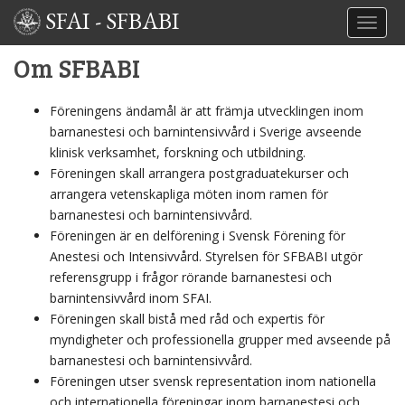
SFAI
-
SFBABI
TOGGL
Om SFBABI
Föreningens ändamål är att främja utvecklingen inom
barnanestesi och barnintensivvård i Sverige avseende
klinisk verksamhet, forskning och utbildning.
Föreningen skall arrangera postgraduatekurser och
arrangera vetenskapliga möten inom ramen för
barnanestesi och barnintensivvård.
Föreningen är en delförening i Svensk Förening för
Anestesi och Intensivvård. Styrelsen för SFBABI utgör
referensgrupp i frågor rörande barnanestesi och
barnintensivvård inom SFAI.
Föreningen skall bistå med råd och expertis för
myndigheter och professionella grupper med avseende på
barnanestesi och barnintensivvård.
Föreningen utser svensk representation inom nationella
och internationella föreningar inom barnanestesi och