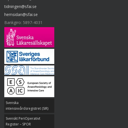
tidningen@sfai.se
hemsidan@sfai.se
Bankgiro: 5897-4031
Svenska
intensivvårdsregistret (SIR)
Svenskt PeriOperativt
Register – SPOR