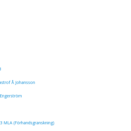
3
tastrof Å Johansson
L Engerström
023 MLA (Förhandsgranskning)