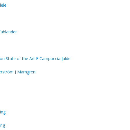
dele
 Fahlander
on State of the Art F Campoccia Jalde
erström J Mamgren
ring
ing