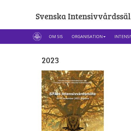
Svenska Intensivvårdssäl
OM SIS
ORGANISATION
INTENS
2023