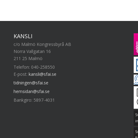
KANSLI
c/o Malmö Kongressbyrå AB
Norra Vallgatan 16
211 25 Malmö
Telefon: 040-258550
E-post:
kansli@sfai.se
tidningen@sfai.se
hemsidan@sfai.se
Bankgiro: 5897-4031
S
i
S
R