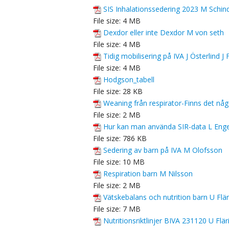
SIS Inhalationssedering 2023 M Schin
File size:
4 MB
Dexdor eller inte Dexdor M von seth
File size:
4 MB
Tidig mobilisering på IVA J Österlind J
File size:
4 MB
Hodgson_tabell
File size:
28 KB
Weaning från respirator-Finns det någ
File size:
2 MB
Hur kan man använda SIR-data L Eng
File size:
786 KB
Sedering av barn på IVA M Olofsson
File size:
10 MB
Respiration barn M Nilsson
File size:
2 MB
Vätskebalans och nutrition barn U Flä
File size:
7 MB
Nutritionsriktlinjer BIVA 231120 U Flär