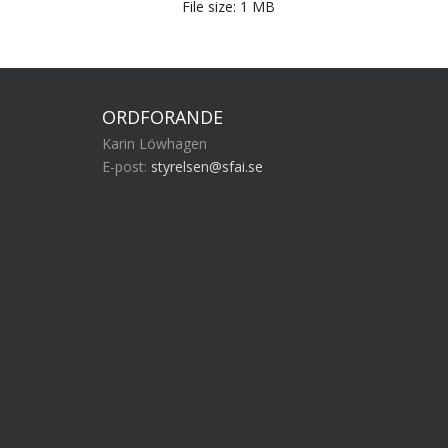
File size:
1 MB
ORDFÖRANDE
Karin Löwhagen
E-post:
styrelsen@sfai.se