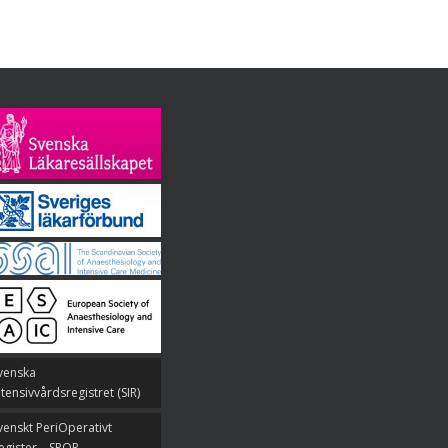
venska
ntensivvårdsregistret (SIR)
venskt PeriOperativt
egister – SPOR