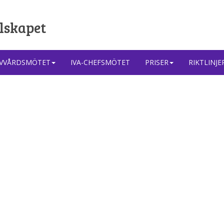
lskapet
IVVÅRDSMÖTET
IVA-CHEFSMÖTET
PRISER
RIKTLINJE