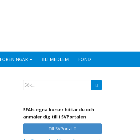
FÖRENINGAR
BLI MEDLEM
FOND
SFAIs egna kurser hittar du och
anmäler dig till i SVPortalen
Till SVPortal