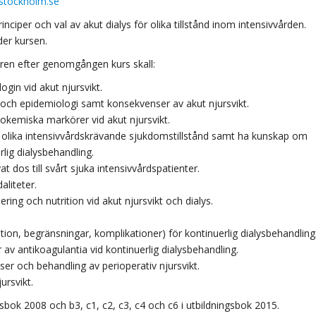
nstockholm.se
inciper och val av akut dialys för olika tillstånd inom intensivvården.
er kursen.
aren efter genomgången kurs skall:
ogin vid akut njursvikt.
och epidemiologi samt konsekvenser av akut njursvikt.
okemiska markörer vid akut njursvikt.
d olika intensivvårdskrävande sjukdomstillstånd samt ha kunskap om
ig dialysbehandling.
t dos till svårt sjuka intensivvårdspatienter.
aliteter.
ng och nutrition vid akut njursvikt och dialys.
ion, begränsningar, komplikationer) för kontinuerlig dialysbehandling
 av antikoagulantia vid kontinuerlig dialysbehandling.
 och behandling av perioperativ njursvikt.
ursvikt.
gsbok 2008 och b3, c1, c2, c3, c4 och c6 i utbildningsbok 2015.