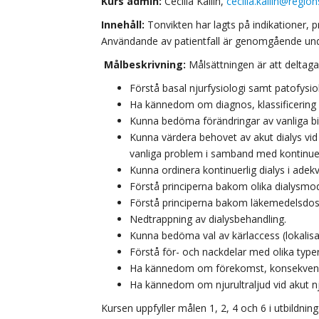
Kurs admin:
Cecilia Kallin,
cecilia.kallin@regio
Innehåll:
Tonvikten har lagts på indikationer, pr
Användande av patientfall är genomgående und
Målbeskrivning:
Målsättningen är att deltag
Förstå basal njurfysiologi samt patofysiol
Ha kännedom om diagnos, klassificering 
Kunna bedöma förändringar av vanliga bi
Kunna värdera behovet av akut dialys vi
vanliga problem i samband med kontinuerl
Kunna ordinera kontinuerlig dialys i adekva
Förstå principerna bakom olika dialysmod
Förstå principerna bakom läkemedelsdoseri
Nedtrappning av dialysbehandling.
Kunna bedöma val av kärlaccess (lokalisat
Förstå för- och nackdelar med olika typer
Ha kännedom om förekomst, konsekvenser
Ha kännedom om njurultraljud vid akut nj
Kursen uppfyller målen 1, 2, 4 och 6 i utbildnin