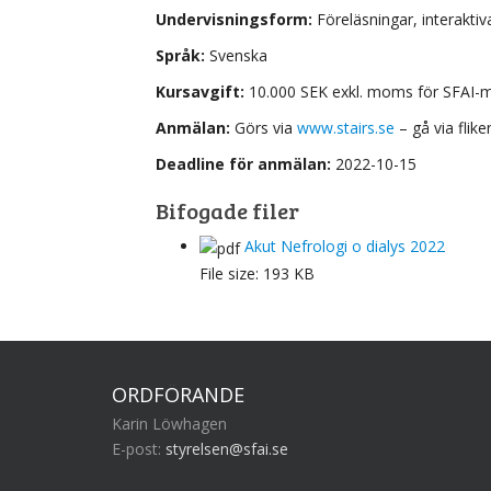
Undervisningsform:
Föreläsningar, interaktiva
Språk:
Svenska
Kursavgift:
10.000 SEK exkl. moms för SFAI-m
Anmälan:
Görs via
www.stairs.se
– gå via flik
Deadline för anmälan:
2022-10-15
Bifogade filer
Akut Nefrologi o dialys 2022
File size:
193 KB
ORDFÖRANDE
Karin Löwhagen
E-post:
styrelsen@sfai.se