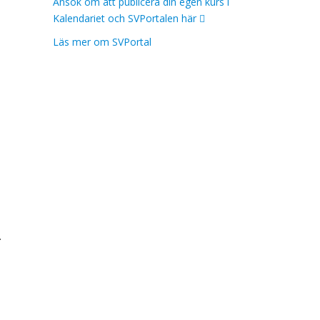
Ansök om att publicera din egen kurs i
Kalendariet och SVPortalen här
Läs mer om SVPortal
.