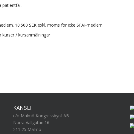
 patientfall.
edlem. 10.500 SEK exkl. moms för icke SFAI-medlem.
en kurser / kursanmälningar
KANSLI
c/o Malmö Kongressbyrå AB
Norra Vallgatan 16
211 25 Malmö