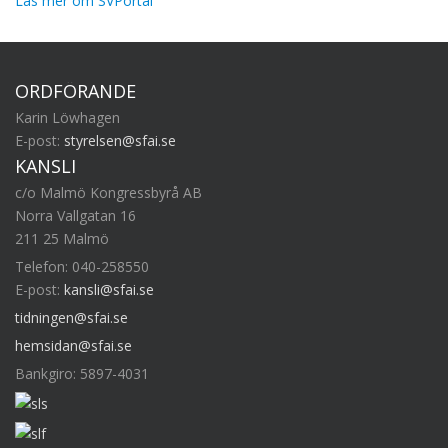
Läs mer om SVPortal
ORDFÖRANDE
Karin Löwhagen
E-post:
styrelsen@sfai.se
KANSLI
c/o Malmö Kongressbyrå AB
Norra Vallgatan 16
211 25 Malmö
Telefon: 040-258550
E-post:
kansli@sfai.se
tidningen@sfai.se
hemsidan@sfai.se
Bankgiro: 5897-4031