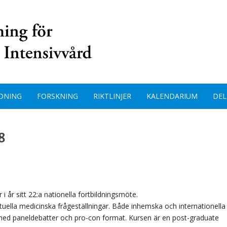
DNING
FORSKNING
RIKTLINJER
KALENDARIUM
DEL
8
i år sitt 22:a nationella fortbildningsmöte.
tuella medicinska frågeställningar. Både inhemska och internationella
 med paneldebatter och pro-con format. Kursen är en post-graduate