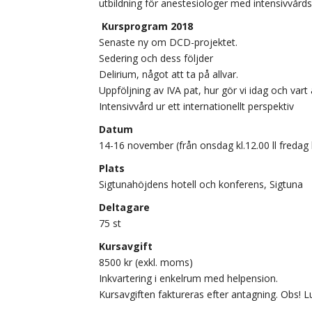
utbildning för anestesiologer med intensivvårds
Kursprogram 2018
Senaste ny om DCD-projektet.
Sedering och dess följder
Delirium, något att ta på allvar.
Uppföljning av IVA pat, hur gör vi idag och vart 
Intensivvård ur ett internationellt perspektiv
Datum
14-16 november (från onsdag kl.12.00 ll fredag k
Plats
Sigtunahöjdens hotell och konferens, Sigtuna
Deltagare
75 st
Kursavgift
8500 kr (exkl. moms)
Inkvartering i enkelrum med helpension.
Kursavgiften faktureras efter antagning. Obs! L