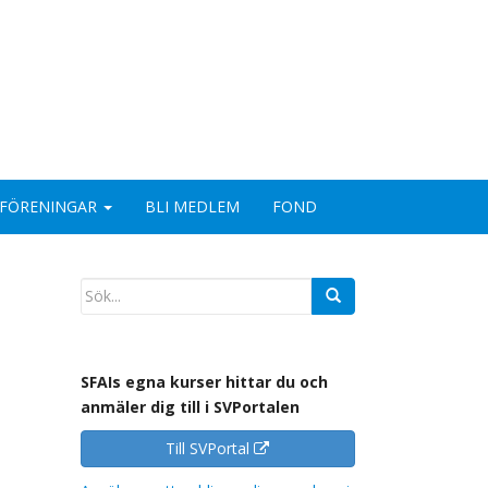
FÖRENINGAR
BLI MEDLEM
FOND
SFAIs egna kurser hittar du och
anmäler dig till i SVPortalen
Till SVPortal