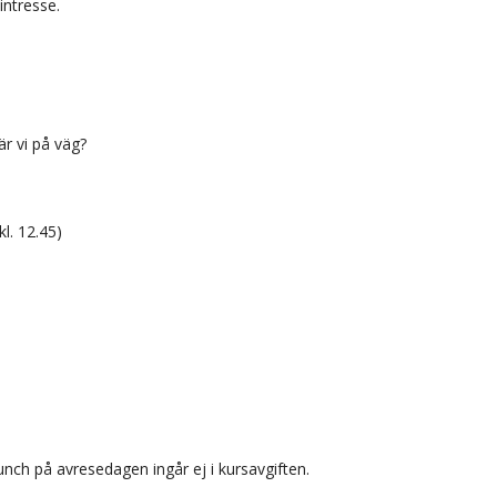
intresse.
är vi på väg?
l. 12.45)
unch på avresedagen ingår ej i kursavgiften.