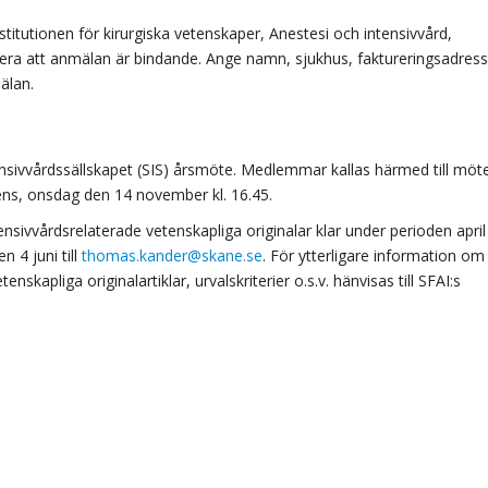
stitutionen för kirurgiska vetenskaper, Anestesi och intensivvård,
ra att anmälan är bindande. Ange namn, sjukhus, faktureringsadress
älan.
ntensivvårdssällskapet (SIS) årsmöte. Medlemmar kallas härmed till möt
ens, onsdag den 14 november kl. 16.45.
ensivvårdsrelaterade vetenskapliga originalar klar under perioden april
n 4 juni till
thomas.kander@skane.se
. För ytterligare information om
skapliga originalartiklar, urvalskriterier o.s.v. hänvisas till SFAI:s