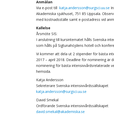
Anmälan
Via e-post till
katja.andersson@surgsci.uu.se
In
Akademiska sjukhuset, 751 85 Uppsala. Observe
med kostnadsställe samt e-postadress vid anm
Kallelse
Årsmöte SIS:
I anslutning till kursinternatet hålls Svenska i
som hålls på Sigtunahöjdens hotell och konfer
Vi kommer att dela ut 2 stipendier för bästa int
2017 – april 2018. Deadline för nominering är de
nominering för bästa intensivvårdsrelaterade veten
hemsida.
Katja Andersson
Sekreterare Svenska intensivvårdssällskapet
katja.andersson@surgsci.uu.se
David Smekal
Ordförande Svenska intensivvårdssällskapet
david.smekal@akademiska.se