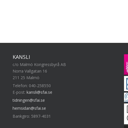
KANSLI
c/o Malmö Kongressbyrå AB
Norra Vallgatan 16
211 25 Malmö
Telefon: 040-258550
E-post:
kansli@sfai.se
tidningen@sfai.se
hemsidan@sfai.se
Bankgiro: 5897-4031