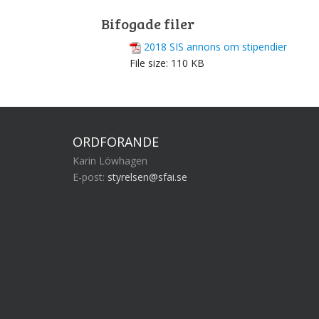
Bifogade filer
2018 SIS annons om stipendier
File size:
110 KB
ORDFÖRANDE
Karin Löwhagen
E-post:
styrelsen@sfai.se