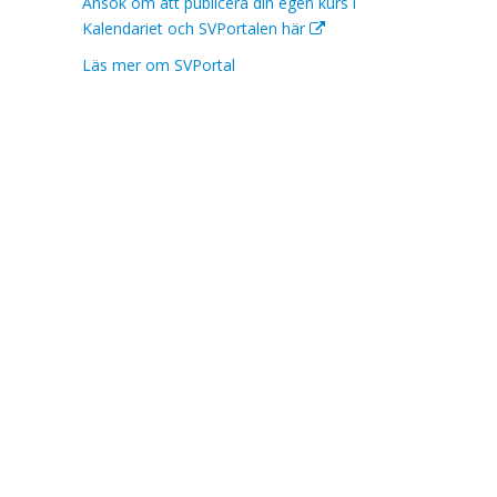
Ansök om att publicera din egen kurs i
Kalendariet och SVPortalen här
Läs mer om SVPortal