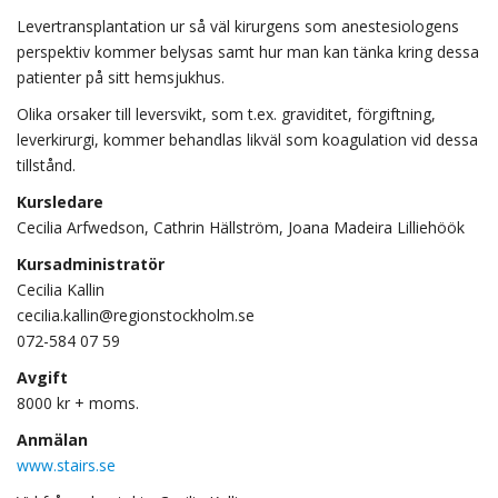
Levertransplantation ur så väl kirurgens som anestesiologens
perspektiv kommer belysas samt hur man kan tänka kring dessa
patienter på sitt hemsjukhus.
Olika orsaker till leversvikt, som t.ex. graviditet, förgiftning,
leverkirurgi, kommer behandlas likväl som koagulation vid dessa
tillstånd.
Kursledare
Cecilia Arfwedson, Cathrin Hällström, Joana Madeira Lilliehöök
Kursadministratör
Cecilia Kallin
cecilia.kallin@regionstockholm.se
072-584 07 59
Avgift
8000 kr + moms.
Anmälan
www.stairs.se