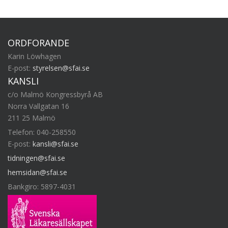
ORDFÖRANDE
Karin Löwhagen
E-post:
styrelsen@sfai.se
KANSLI
c/o Malmö Kongressbyrå AB
Norra Vallgatan 16
211 25 Malmö
Telefon: 040-258550
E-post:
kansli@sfai.se
tidningen@sfai.se
hemsidan@sfai.se
Bankgiro: 5897-4031