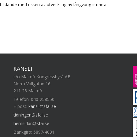
gt lidande med risken av utveckling av långvarig smärta.
KANSLI
c/o Malmö Kongressbyrå AB
Norra Vallgatan 16
211 25 Malmö
Telefon: 040-258550
E-post:
kansli@sfai.se
tidningen@sfai.se
hemsidan@sfai.se
Bankgiro: 5897-4031