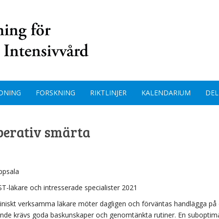
DNING
FORSKNING
RIKTLINJER
KALENDARIUM
DEL
perativ smärta
ppsala
ST-läkare och intresserade specialister 2021
liniskt verksamma läkare möter dagligen och förväntas handlägga på 
agande krävs goda baskunskaper och genomtänkta rutiner. En suboptim