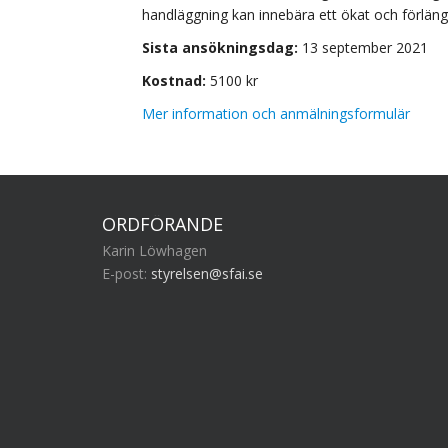
handläggning kan innebära ett ökat och förlän
Sista ansökningsdag:
13 september 2021
Kostnad:
5100 kr
Mer information och anmälningsformulär
ORDFÖRANDE
Karin Löwhagen
E-post:
styrelsen@sfai.se