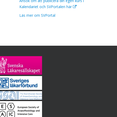
Ansök om att publicera din egen kurs i
Kalendariet och SVPortalen här
Läs mer om SVPortal