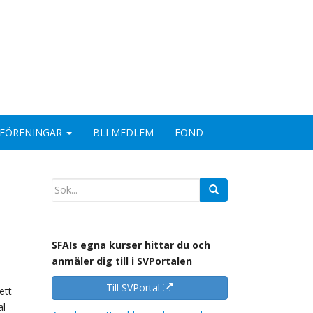
FÖRENINGAR
BLI MEDLEM
FOND
SFAIs egna kurser hittar du och
anmäler dig till i SVPortalen
Till SVPortal
ett
al