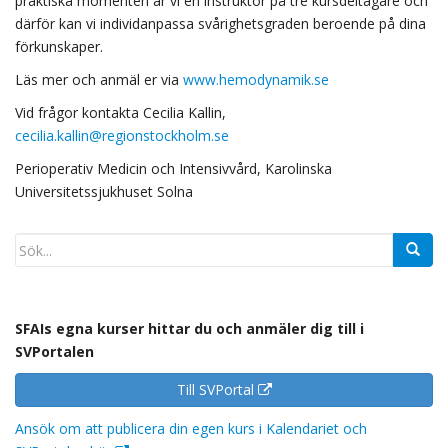
praktiska momenten är vi en instruktör på tre kursdeltagare och
därför kan vi individanpassa svårighetsgraden beroende på dina
förkunskaper.
Läs mer och anmäl er via
www.hemodynamik.se
Vid frågor kontakta Cecilia Kallin,
cecilia.kallin@regionstockholm.se
Perioperativ Medicin och Intensivvård, Karolinska
Universitetssjukhuset Solna
SFAIs egna kurser hittar du och anmäler dig till i
SVPortalen
Till SVPortal
Ansök om att publicera din egen kurs i Kalendariet och