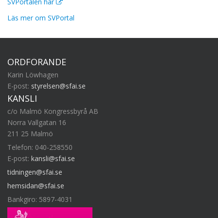
SVPortalen här
Läs mer om SVPortal
ORDFÖRANDE
Karin Löwhagen
E-post:
styrelsen@sfai.se
KANSLI
c/o Malmö Kongressbyrå AB
Norra Vallgatan 16
211 25 Malmö
Telefon: 040-258550
E-post:
kansli@sfai.se
tidningen@sfai.se
hemsidan@sfai.se
Bankgiro: 5897-4031