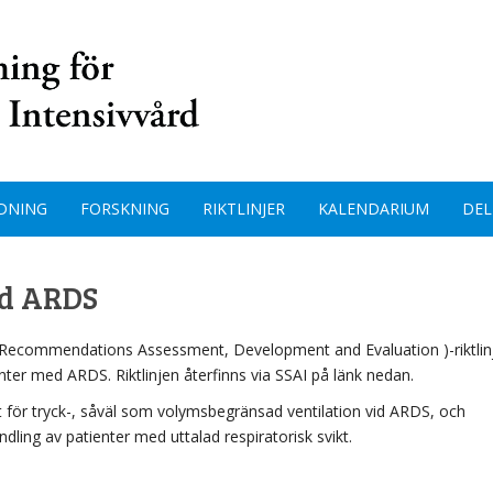
DNING
FORSKNING
RIKTLINJER
KALENDARIUM
DEL
id ARDS
 Recommendations Assessment, Development and Evaluation )-riktlin
ter med ARDS. Riktlinjen återfinns via SSAI på länk nedan.
t för tryck-, såväl som volymsbegränsad ventilation vid ARDS, och
ling av patienter med uttalad respiratorisk svikt.