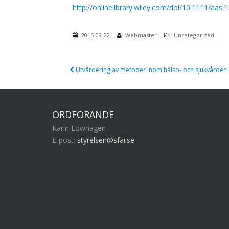
http://onlinelibrary.wiley.com/doi/10.1111/aas.1
2015-09-22
Webmaster
Uncategorized
Post
Utvärdering av metoder inom hälso- och sjukvården
navigation
ORDFÖRANDE
Karin Löwhagen
E-post:
styrelsen@sfai.se