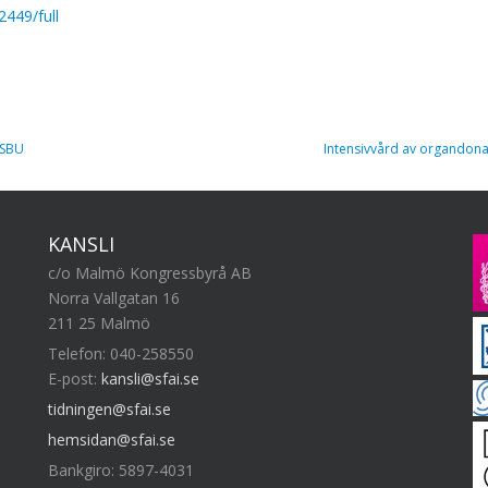
2449/full
 SBU
Intensivvård av organdon
KANSLI
c/o Malmö Kongressbyrå AB
Norra Vallgatan 16
211 25 Malmö
Telefon: 040-258550
E-post:
kansli@sfai.se
tidningen@sfai.se
hemsidan@sfai.se
Bankgiro: 5897-4031