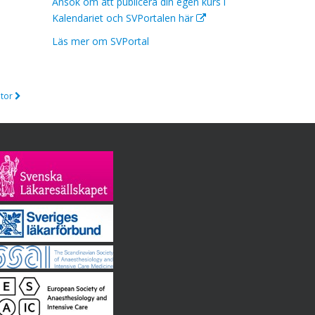
Ansök om att publicera din egen kurs i
Kalendariet och SVPortalen här
Läs mer om SVPortal
ator