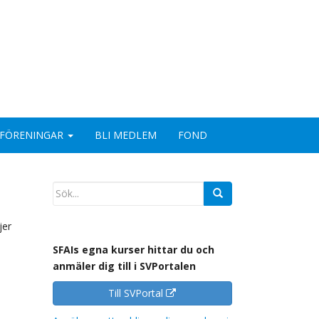
FÖRENINGAR
BLI MEDLEM
FOND
jer
SFAIs egna kurser hittar du och
anmäler dig till i SVPortalen
Till SVPortal