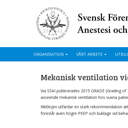
ORGANISATION
VÅRT ARBETE
UTBIL
Mekanisk ventilation v
Via SSAI publicerades 2015 GRADE (Grading of
avseende mekanisk ventilation hos vuxna patien
Riktlinjen utfärdar en stark rekommendation at
föreslår även högre PEEP och bukläge vid behand