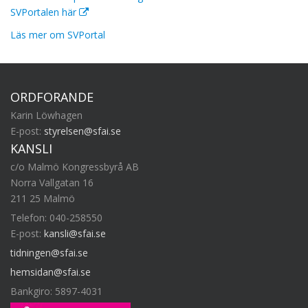
SVPortalen här
Läs mer om SVPortal
ORDFÖRANDE
Karin Löwhagen
E-post:
styrelsen@sfai.se
KANSLI
c/o Malmö Kongressbyrå AB
Norra Vallgatan 16
211 25 Malmö
Telefon: 040-258550
E-post:
kansli@sfai.se
tidningen@sfai.se
hemsidan@sfai.se
Bankgiro: 5897-4031