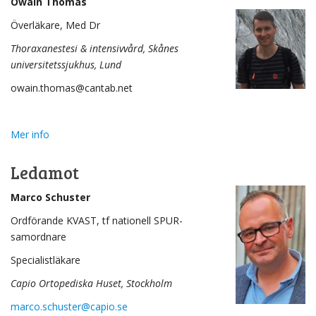
Owain Thomas
Överläkare, Med Dr
Thoraxanestesi & intensivvård, Skånes
universitetssjukhus, Lund
owain.thomas@cantab.net
Mer info
Ledamot
Marco Schuster
Ordförande KVAST, tf nationell SPUR-
samordnare
Specialistläkare
Capio Ortopediska Huset, Stockholm
marco.schuster@capio.se