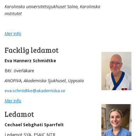
Karolinska universitetssjukhuset Solna, Karolinska
institutet
Mer info
Facklig ledamot
Eva Hannerz Schmidtke
Bitr. överläkare
ANOPIVA, Akademiska Sjukhuset, Uppsala
eva.schmidtke@akademiska.se
Mer info
Ledamot
Cechael Sebghati Sparrfelt
Ledamot SYA, ESAIC NTR