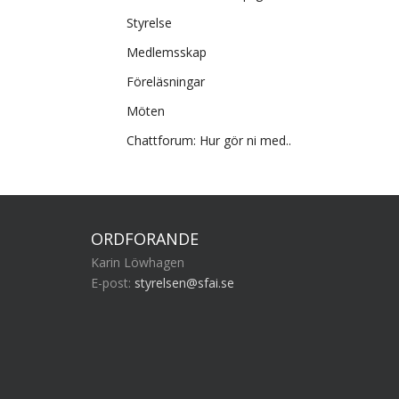
Styrelse
Medlemsskap
Föreläsningar
Möten
Chattforum: Hur gör ni med..
ORDFÖRANDE
Karin Löwhagen
E-post:
styrelsen@sfai.se