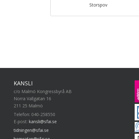
Storspov
KANSLI
c/o Malmö Kongressbyrå AB
Norra Vallgatan 16
211 25 Malmö
Telefon: 040-258550
E-post:
kansli@sfai.se
tidningen@sfai.se
hemsidan@sfai.se