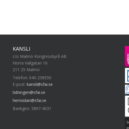
KANSLI
c/o Malmö Kongressbyrå AB
Norra Vallgatan 16
211 25 Malmö
Telefon: 040-258550
E-post:
kansli@sfai.se
tidningen@sfai.se
hemsidan@sfai.se
Bankgiro: 5897-4031
S
i