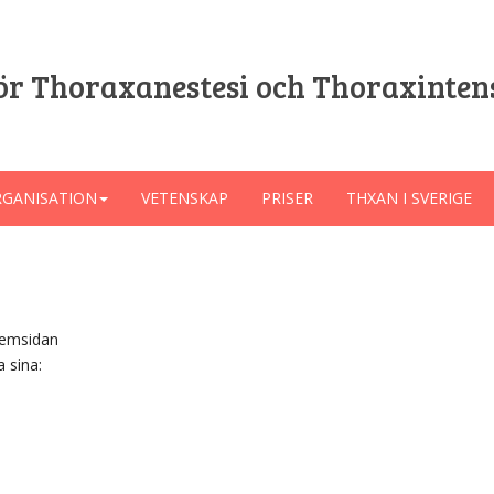
ör Thoraxanestesi och Thoraxinten
GANISATION
VETENSKAP
PRISER
THXAN I SVERIGE
hemsidan
a sina: