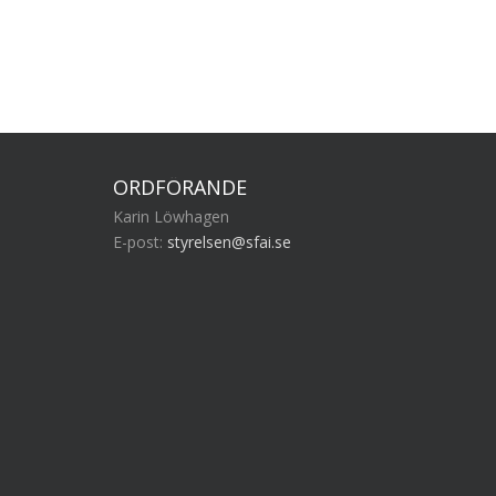
ORDFÖRANDE
Karin Löwhagen
E-post:
styrelsen@sfai.se