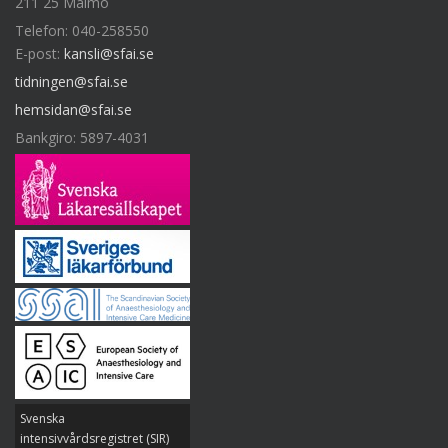
211 25 Malmö
Telefon: 040-258550
E-post:
kansli@sfai.se
tidningen@sfai.se
hemsidan@sfai.se
Bankgiro: 5897-4031
Svenska
intensivvårdsregistret (SIR)