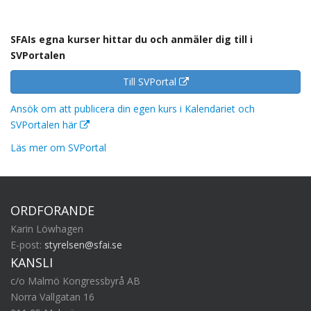
SFAIs egna kurser hittar du och anmäler dig till i
SVPortalen
Till SVPortal
Ansök om att publicera din egen kurs i Kalendariet och
SVPortalen här
Läs mer om SVPortal
ORDFÖRANDE
Karin Löwhagen
E-post:
styrelsen@sfai.se
KANSLI
c/o Malmö Kongressbyrå AB
Norra Vallgatan 16