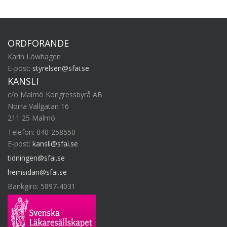
ORDFÖRANDE
Karin Löwhagen
E-post:
styrelsen@sfai.se
KANSLI
c/o Malmö Kongressbyrå AB
Norra Vallgatan 16
211 25 Malmö
Telefon: 040-258550
E-post:
kansli@sfai.se
tidningen@sfai.se
hemsidan@sfai.se
Bankgiro: 5897-4031