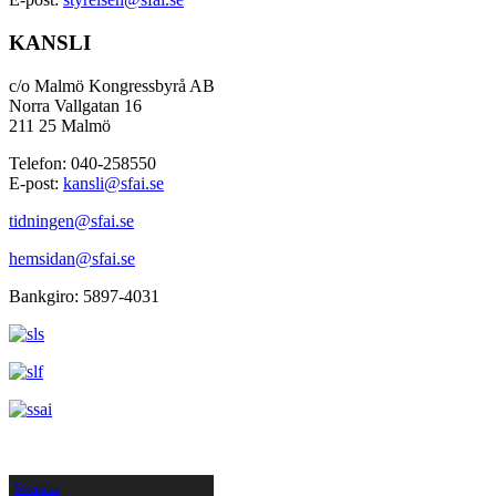
KANSLI
c/o Malmö Kongressbyrå AB
Norra Vallgatan 16
211 25 Malmö
Telefon: 040-258550
E-post:
kansli@sfai.se
tidningen@sfai.se
hemsidan@sfai.se
Bankgiro: 5897-4031
Svenska