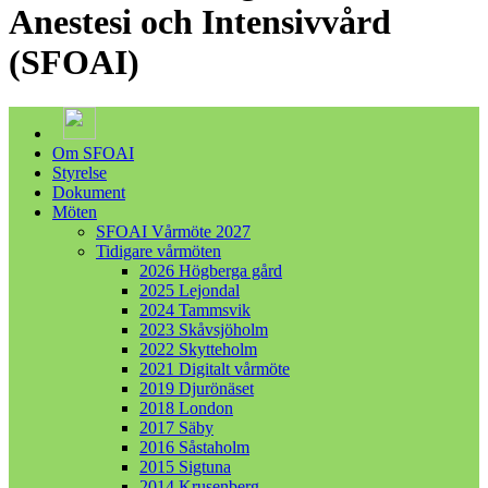
Anestesi och Intensivvård
(SFOAI)
Om SFOAI
Styrelse
Dokument
Möten
SFOAI Vårmöte 2027
Tidigare vårmöten
2026 Högberga gård
2025 Lejondal
2024 Tammsvik
2023 Skåvsjöholm
2022 Skytteholm
2021 Digitalt vårmöte
2019 Djurönäset
2018 London
2017 Säby
2016 Såstaholm
2015 Sigtuna
2014 Krusenberg