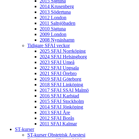
2015 Sigtuna
2014 Krusenberg
2013 Södertuna
2012 London
2011 Saltsjöbaden
2010 Sigtuna
2009 London
2008 Nynäshamn
Tidigare SFAI veckor
2025 SFAI Norrköping
2024 SFAI Helsingborg
2023 SFAI Umeå
2022 SFAI Uppsala
2021 SFAI Örebro
2019 SFAI Göteborg
2018 SFAI Linköping
2017 SFAI SSAI Malmö
2016 SFAI Karlstad
2015 SFAI Stockholm
2014 SFAI Jönköping
2013 SFAI Åre
2012 SFAI Borås
2011 SFAI Kalmar
ST-kurser
ST-kurser Obstetrisk Anestesi