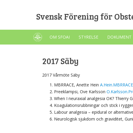
Svensk Förening för Obste
OM SFOAI
STYRELSE
DOKUMENT
2017 Säby
2017 Vårmöte Säby
MBRRACE, Anette Hein
A.Hein.MBRRACE
Preeklampsi, Ove Karlsson
O.Karlsson.P
When I neuraxial analgesia OK? Thierry 
Koagulationsrubbningar och stick i rygg
Labour analgesia – epidural or alternativ
Neurologisk sjukdom och graviditet, Guni