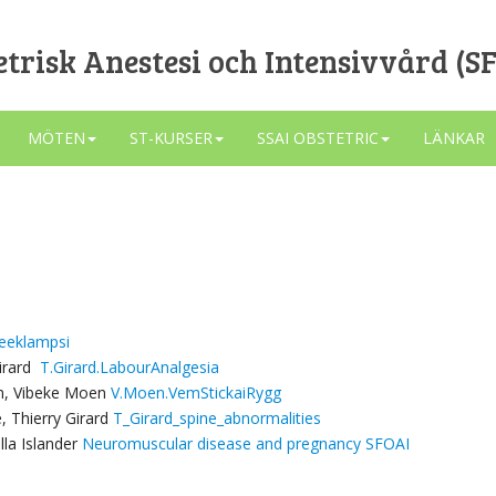
trisk Anestesi och Intensivvård (S
MÖTEN
ST-KURSER
SSAI OBSTETRIC
LÄNKAR
reeklampsi
Girard
T.Girard.LabourAnalgesia
en, Vibeke Moen
V.Moen.VemStickaiRygg
e, Thierry Girard
T_Girard_spine_abnormalities
lla Islander
Neuromuscular disease and pregnancy SFOAI