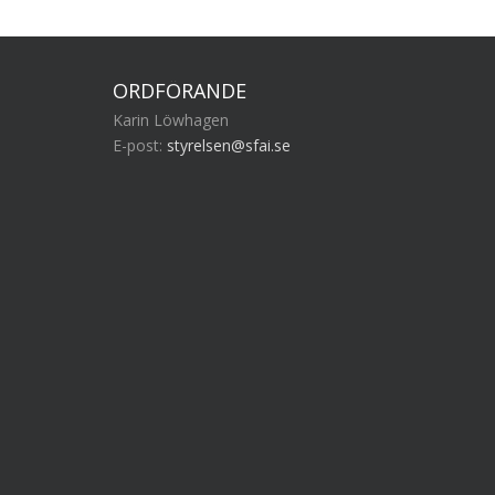
ORDFÖRANDE
Karin Löwhagen
E-post:
styrelsen@sfai.se