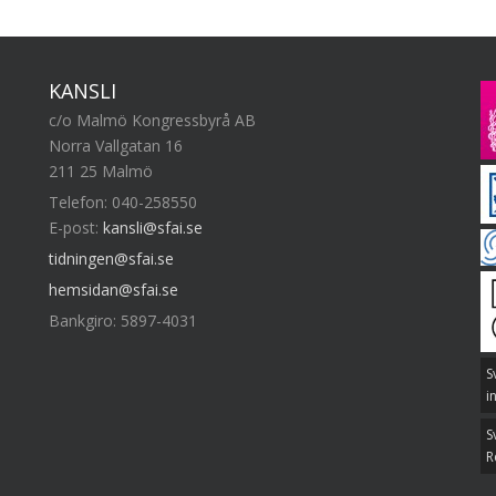
KANSLI
c/o Malmö Kongressbyrå AB
Norra Vallgatan 16
211 25 Malmö
Telefon: 040-258550
E-post:
kansli@sfai.se
tidningen@sfai.se
hemsidan@sfai.se
Bankgiro: 5897-4031
S
i
S
R