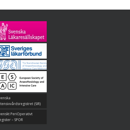
venska
ntensivvårdsregistret (SIR)
venskt PeriOperativt
egister – SPOR