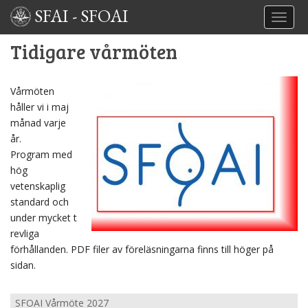
SFAI
-
SFOAI
TOGGL
Tidigare vårmöten
Vårmöten
håller vi i maj
månad varje
år.
Program med
hög
vetenskaplig
standard och
under mycket t
revliga
förhållanden. PDF filer av föreläsningarna finns till höger på
sidan.
SFOAI Vårmöte 2027