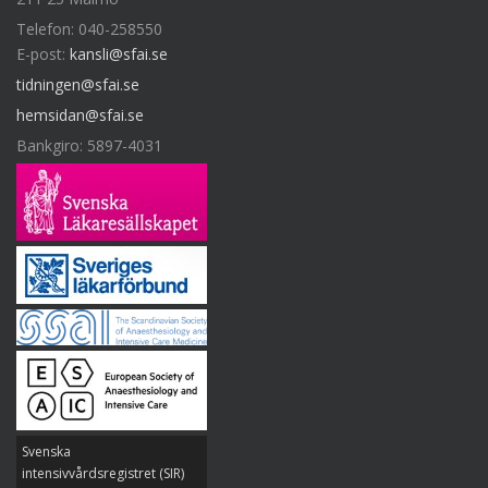
Telefon: 040-258550
E-post:
kansli@sfai.se
tidningen@sfai.se
hemsidan@sfai.se
Bankgiro: 5897-4031
Svenska
intensivvårdsregistret (SIR)