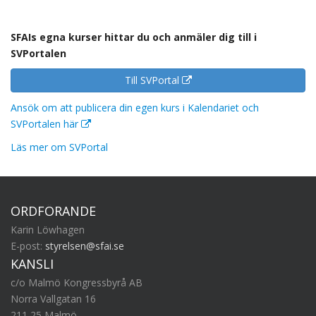
SFAIs egna kurser hittar du och anmäler dig till i
SVPortalen
Till SVPortal
Ansök om att publicera din egen kurs i Kalendariet och
SVPortalen här
Läs mer om SVPortal
ORDFÖRANDE
Karin Löwhagen
E-post:
styrelsen@sfai.se
KANSLI
c/o Malmö Kongressbyrå AB
Norra Vallgatan 16
211 25 Malmö