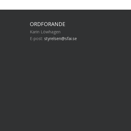
ORDFÖRANDE
Karin Löwhagen
E-post:
styrelsen@sfai.se