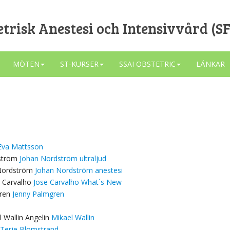
trisk Anestesi och Intensivvård (S
MÖTEN
ST-KURSER
SSAI OBSTETRIC
LÄNKAR
Eva Mattsson
dström
Johan Nordström ultraljud
 Nordström
Johan Nordström anestesi
e Carvalho
Jose Carvalho What´s New
gren
Jenny Palmgren
l Wallin Angelin
Mikael Wallin
Terje Blomstrand