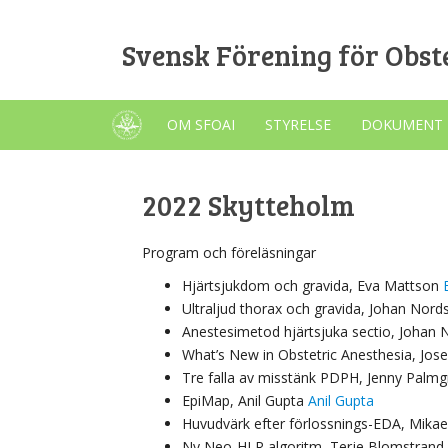
Svensk Förening för Obste
OM SFOAI
STYRELSE
DOKUMENT
2022 Skytteholm
Program och föreläsningar
Hjärtsjukdom och gravida, Eva Mattson
Ultraljud thorax och gravida, Johan Nor
Anestesimetod hjärtsjuka sectio, Johan
What’s New in Obstetric Anesthesia, Jos
Tre falla av misstänk PDPH, Jenny Palm
EpiMap, Anil Gupta
Anil Gupta
Huvudvärk efter förlossnings-EDA, Mikae
Ny Neo-HLR algoritm, Terje Blomstrand