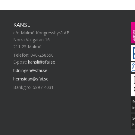
KANSLI
c/o Malmö Kongressbyrå AB
Norra Vallgatan 16
211 25 Malmö
Telefon: 040-258550
E-post:
kansli@sfai.se
tidningen@sfai.se
hemsidan@sfai.se
Bankgiro: 5897-4031
S
i
S
R