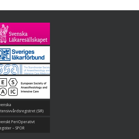
venska
ntensivvårdsregistret (SIR)
venskt PeriOperativt
egister – SPOR