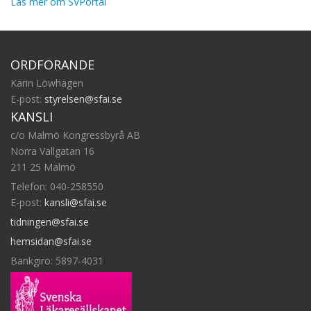
Läs mer om SVPortal
ORDFÖRANDE
Karin Löwhagen
E-post:
styrelsen@sfai.se
KANSLI
c/o Malmö Kongressbyrå AB
Norra Vallgatan 16
211 25 Malmö
Telefon: 040-258550
E-post:
kansli@sfai.se
tidningen@sfai.se
hemsidan@sfai.se
Bankgiro: 5897-4031