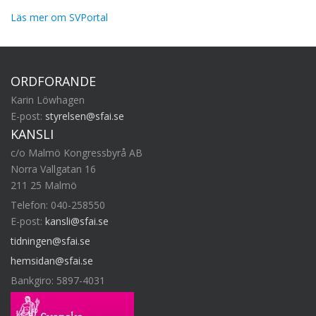
Läs mer om SVPortal
ORDFÖRANDE
Karin Löwhagen
E-post:
styrelsen@sfai.se
KANSLI
c/o Malmö Kongressbyrå AB
Norra Vallgatan 16
211 25 Malmö
Telefon: 040-258550
E-post:
kansli@sfai.se
tidningen@sfai.se
hemsidan@sfai.se
Bankgiro: 5897-4031