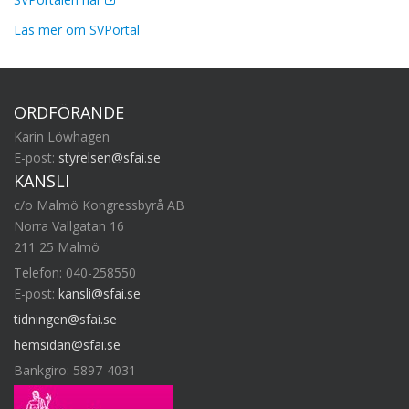
Läs mer om SVPortal
ORDFÖRANDE
Karin Löwhagen
E-post:
styrelsen@sfai.se
KANSLI
c/o Malmö Kongressbyrå AB
Norra Vallgatan 16
211 25 Malmö
Telefon: 040-258550
E-post:
kansli@sfai.se
tidningen@sfai.se
hemsidan@sfai.se
Bankgiro: 5897-4031