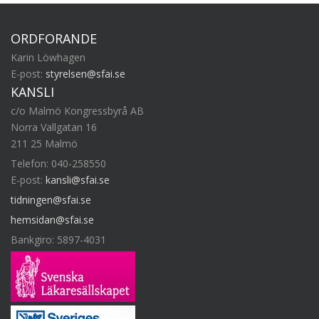
ORDFÖRANDE
Karin Löwhagen
E-post:
styrelsen@sfai.se
KANSLI
c/o Malmö Kongressbyrå AB
Norra Vallgatan 16
211 25 Malmö
Telefon: 040-258550
E-post:
kansli@sfai.se
tidningen@sfai.se
hemsidan@sfai.se
Bankgiro: 5897-4031