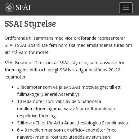
SFAI
TOGGL
SSAI Styrelse
Ordförande tillsammans med vice ordförande representerar
SFAI i SSAI Board. De fem nordiska medlemsländerna turas om
att stå värd för mötet.
SSAI Board of Directors är SSAIs styrelse, som ansvarar för
föreningens drift och enligt SSAIs stadgar består av 20-22
ledamöter:
3 ledamöter som väljs av SSAIs motsvarighet till ett
fullmäktige (General Assembly)
10 ledamöter som väljs av de 5 nationella
medlemsföreningarna, varav 5 är ordförandena i
respektive förening
Editor-in-Chief för Acta Anaesthesiologica Scandinavica
6 – 8 medlemmar som ex officio-ledamöter (med
närvaro- men ej rösträtt) utsedda av styrelsen: