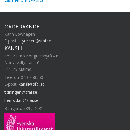
Läs mer om SVPortal
ORDFÖRANDE
Karin Löwhagen
E-post:
styrelsen@sfai.se
KANSLI
c/o Malmö Kongressbyrå AB
Norra Vallgatan 16
211 25 Malmö
Telefon: 040-258550
E-post:
kansli@sfai.se
tidningen@sfai.se
hemsidan@sfai.se
Bankgiro: 5897-4031