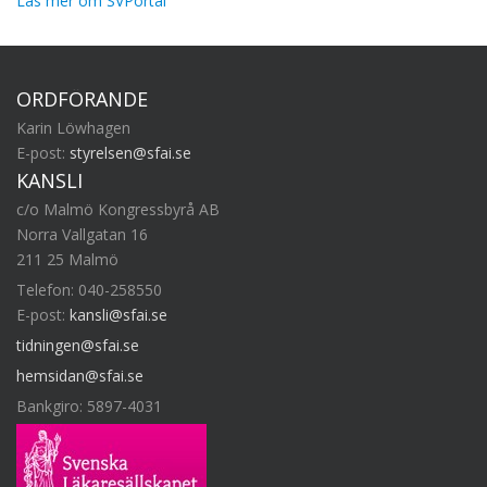
Läs mer om SVPortal
ORDFÖRANDE
Karin Löwhagen
E-post:
styrelsen@sfai.se
KANSLI
c/o Malmö Kongressbyrå AB
Norra Vallgatan 16
211 25 Malmö
Telefon: 040-258550
E-post:
kansli@sfai.se
tidningen@sfai.se
hemsidan@sfai.se
Bankgiro: 5897-4031