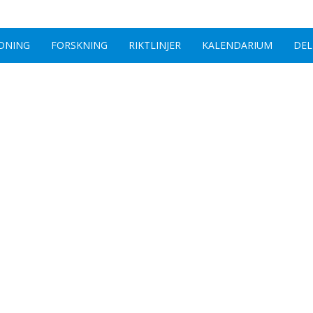
DNING
FORSKNING
RIKTLINJER
KALENDARIUM
DEL