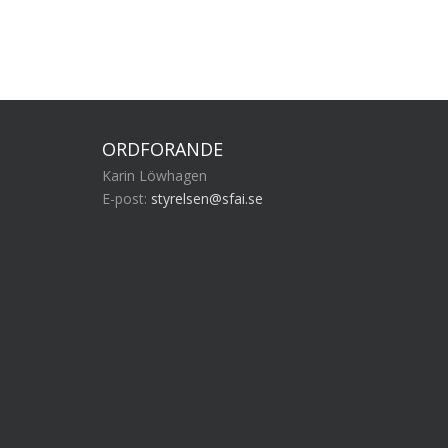
ORDFÖRANDE
Karin Löwhagen
E-post:
styrelsen@sfai.se