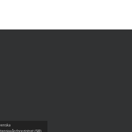
venska
ntensivvårdsregistret (SIR)