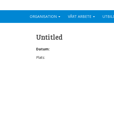
ORGANISATION
VÅRT ARBETE
UTBIL
Untitled
Datum:
Plats: