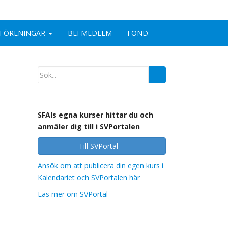
FÖRENINGAR
BLI MEDLEM
FOND
SFAIs egna kurser hittar du och
anmäler dig till i SVPortalen
Till SVPortal
Ansök om att publicera din egen kurs i
Kalendariet och SVPortalen här
Läs mer om SVPortal