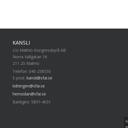
KANSLI
c/o Malmö Kongressbyrå AB
Norra Vallgatan 16
211 25 Malmö
Telefon: 040-258550
E-post:
kansli@sfai.se
tidningen@sfai.se
hemsidan@sfai.se
Bankgiro: 5897-4031
S
i