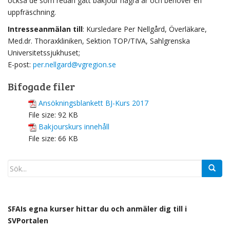
också de som redan gått bakjour några år och behöver en
uppfräschning.
Intresseanmälan till
: Kursledare Per Nellgård, Överläkare,
Med.dr. Thoraxkliniken, Sektion TOP/TIVA, Sahlgrenska
Universitetssjukhuset;
E-post:
per.nellgard@vgregion.se
Bifogade filer
Ansökningsblankett BJ-Kurs 2017
File size:
92 KB
Bakjourskurs innehåll
File size:
66 KB
SFAIs egna kurser hittar du och anmäler dig till i
SVPortalen