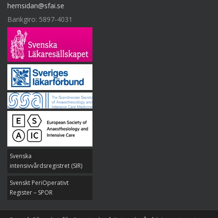
hemsidan@sfai.se
Bankgiro: 5897-4031
Svenska
intensivvårdsregistret (SIR)
Svenskt PeriOperativt
Register – SPOR