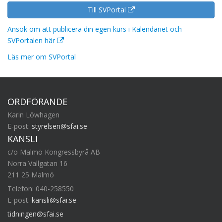
Till SVPortal
Ansök om att publicera din egen kurs i Kalendariet och
SVPortalen här
Läs mer om SVPortal
ORDFÖRANDE
Karin Löwhagen
E-post:
styrelsen@sfai.se
KANSLI
c/o Malmö Kongressbyrå AB
Norra Vallgatan 16
211 25 Malmö
Telefon: 040-258550
E-post:
kansli@sfai.se
tidningen@sfai.se