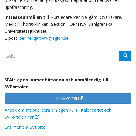
också de som redan gått bakjour några år och behöver en
uppfräschning.
Intresseanmälan till
: Kursledare Per Nellgård, Överläkare,
Med.dr. Thoraxkliniken, Sektion TOP/TIVA, Sahlgrenska
Universitetssjukhuset;
E-post:
per.nellgard@vgregion.se
SFAIs egna kurser hittar du och anmäler dig till i
SVPortalen
Till SVPortal
Ansök om att publicera din egen kurs i Kalendariet och
SVPortalen här
Läs mer om SVPortal