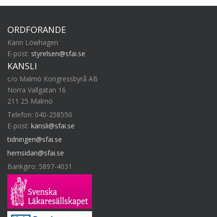
ORDFÖRANDE
Karin Löwhagen
E-post:
styrelsen@sfai.se
KANSLI
c/o Malmö Kongressbyrå AB
Norra Vallgatan 16
211 25 Malmö
Telefon: 040-258550
E-post:
kansli@sfai.se
tidningen@sfai.se
hemsidan@sfai.se
Bankgiro: 5897-4031