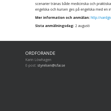
scenarier tränas både medicinska och praktiska
engelska och kursen ges på engelska med en int
Mer information och anmälan:
http://vardg
Sista anmälningsdag:
2 augusti
ORDFÖRANDE
Karin Löwhagen
E-post:
styrelsen@sfai.se