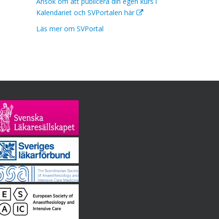
Ansök om att publicera din egen kurs i
Kalendariet och SVPortalen här
Läs mer om SVPortal