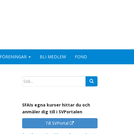
FÖRENINGAR
BLI MEDLEM
FOND
SFAIs egna kurser hittar du och
anmäler dig till i SVPortalen
Till SVPortal