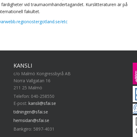
 färdigheter vid traumaomhändertagandet. Kurslitteraturen är på
ernationell fakultet.
ivarwebb.regionostergotland.se/etc
KANSLI
c/o Malmö Kongressbyrå AB
Norra Vallgatan 16
211 25 Malmö
Telefon: 040-258550
E-post:
kansli@sfai.se
tidningen@sfai.se
hemsidan@sfai.se
Bankgiro: 5897-4031