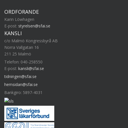
ORDFÖRANDE
Karin Löwhagen
E-post:
styrelsen@sfai.se
KANSLI
c/o Malmö Kongressbyrå AB
Norra Vallgatan 16
211 25 Malmö
Telefon: 040-258550
E-post:
kansli@sfai.se
tidningen@sfai.se
hemsidan@sfai.se
Bankgiro: 5897-4031