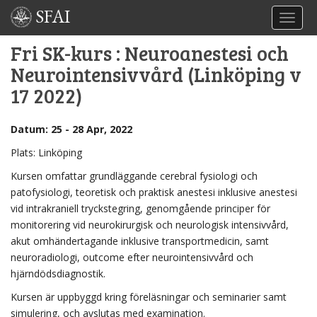
SFAI
TOGGL
Fri SK-kurs : Neuroanestesi och
Neurointensivvård (Linköping v
17 2022)
Datum: 25 - 28 Apr, 2022
Plats: Linköping
Kursen omfattar grundläggande cerebral fysiologi och
patofysiologi, teoretisk och praktisk anestesi inklusive anestesi
vid intrakraniell tryckstegring, genomgående principer för
monitorering vid neurokirurgisk och neurologisk intensivvård,
akut omhändertagande inklusive transportmedicin, samt
neuroradiologi, outcome efter neurointensivvård och
hjärndödsdiagnostik.
Kursen är uppbyggd kring föreläsningar och seminarier samt
simulering, och avslutas med examination.