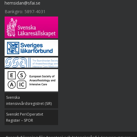
hemsidan@sfai.se
Bankgiro: 5897-4031
Svenska
intensivvårdsregistret (SIR)
Svenskt PeriOperativt
Register – SPOR