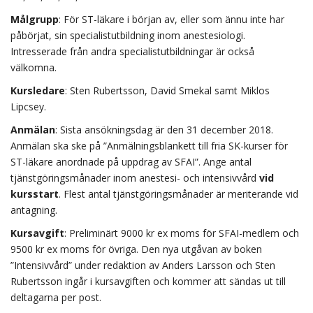
Målgrupp
: För ST-läkare i början av, eller som ännu inte har
påbörjat, sin specialistutbildning inom anestesiologi.
Intresserade från andra specialistutbildningar är också
välkomna.
Kursledare
: Sten Rubertsson, David Smekal samt Miklos
Lipcsey.
Anmälan
: Sista ansökningsdag är den 31 december 2018.
Anmälan ska ske på ”Anmälningsblankett till fria SK-kurser för
ST-läkare anordnade på uppdrag av SFAI”. Ange antal
tjänstgöringsmånader inom anestesi- och intensivvård
vid
kursstart
. Flest antal tjänstgöringsmånader är meriterande vid
antagning.
Kursavgift
: Preliminärt 9000 kr ex moms för SFAI-medlem och
9500 kr ex moms för övriga. Den nya utgåvan av boken
”Intensivvård” under redaktion av Anders Larsson och Sten
Rubertsson ingår i kursavgiften och kommer att sändas ut till
deltagarna per post.