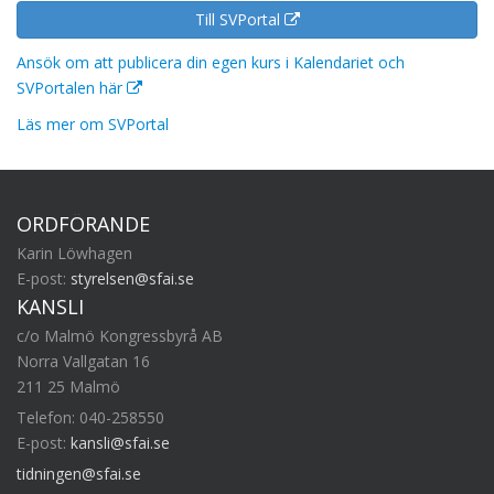
Till SVPortal
Ansök om att publicera din egen kurs i Kalendariet och
SVPortalen här
Läs mer om SVPortal
ORDFÖRANDE
Karin Löwhagen
E-post:
styrelsen@sfai.se
KANSLI
c/o Malmö Kongressbyrå AB
Norra Vallgatan 16
211 25 Malmö
Telefon: 040-258550
E-post:
kansli@sfai.se
tidningen@sfai.se