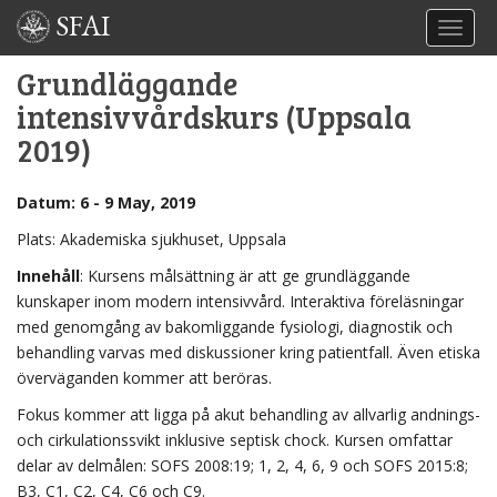
SFAI
TOGGL
Grundläggande
intensivvårdskurs (Uppsala
2019)
Datum: 6 - 9 May, 2019
Plats: Akademiska sjukhuset, Uppsala
Innehåll
: Kursens målsättning är att ge grundläggande
kunskaper inom modern intensivvård. Interaktiva föreläsningar
med genomgång av bakomliggande fysiologi, diagnostik och
behandling varvas med diskussioner kring patientfall. Även etiska
överväganden kommer att beröras.
Fokus kommer att ligga på akut behandling av allvarlig andnings-
och cirkulationssvikt inklusive septisk chock. Kursen omfattar
delar av delmålen: SOFS 2008:19; 1, 2, 4, 6, 9 och SOFS 2015:8;
B3, C1, C2, C4, C6 och C9.