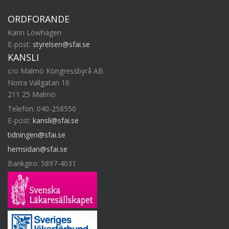
ORDFÖRANDE
Karin Löwhagen
E-post:
styrelsen@sfai.se
KANSLI
c/o Malmö Kongressbyrå AB
Norra Vallgatan 16
211 25 Malmö
Telefon: 040-258550
E-post:
kansli@sfai.se
tidningen@sfai.se
hemsidan@sfai.se
Bankgiro: 5897-4031