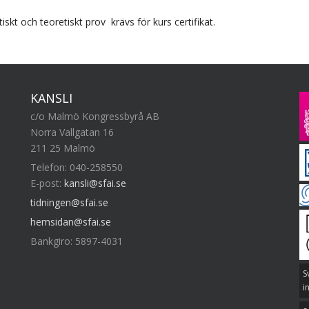
skt och teoretiskt prov krävs för kurs certifikat.
KANSLI
c/o Malmö Kongressbyrå AB
Norra Vallgatan 16
211 25 Malmö
Telefon: 040-258550
E-post:
kansli@sfai.se
tidningen@sfai.se
hemsidan@sfai.se
Bankgiro: 5897-4031
S
i