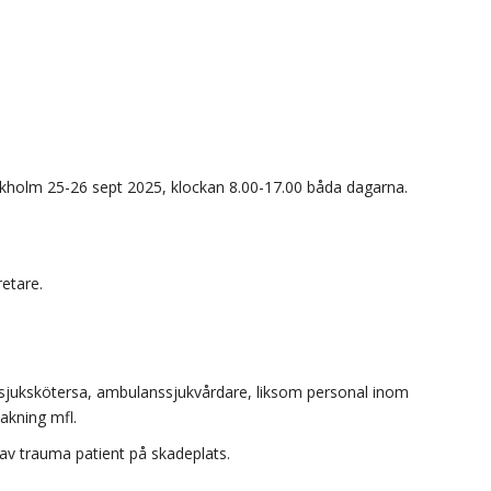
kholm 25-26 sept 2025, klockan 8.00-17.00 båda dagarna.
retare.
 sjukskötersa, ambulanssjukvårdare, liksom personal inom
akning mfl.
v trauma patient på skadeplats.