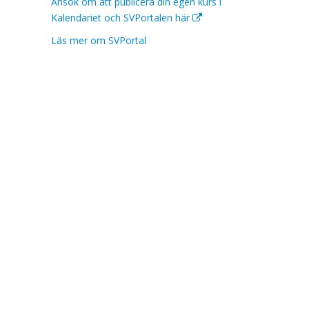
Ansök om att publicera din egen kurs i
Kalendariet och SVPortalen här
Läs mer om SVPortal