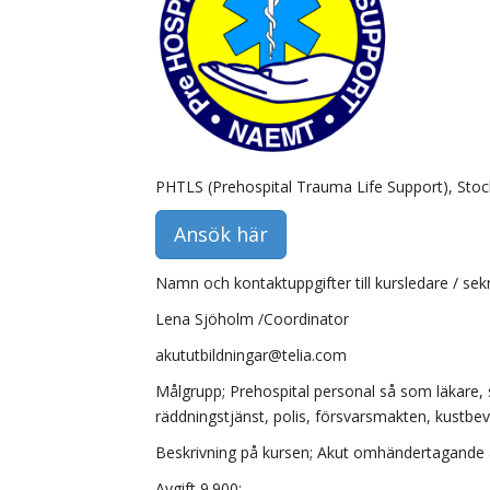
PHTLS (Prehospital Trauma Life Support), Stoc
Ansök här
Namn och kontaktuppgifter till kursledare / sek
Lena Sjöholm /Coordinator
akututbildningar@telia.com
Målgrupp; Prehospital personal så som läkare,
räddningstjänst, polis, försvarsmakten, kustbev
Beskrivning på kursen; Akut omhändertagande a
Avgift 9.900:-.