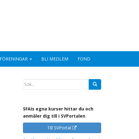
FÖRENINGAR
BLI MEDLEM
FOND
SFAIs egna kurser hittar du och
anmäler dig till i SVPortalen
Till SVPortal