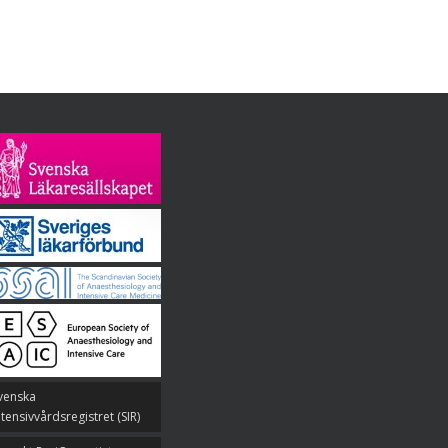
venska
ntensivvårdsregistret (SIR)