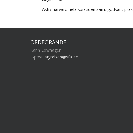
Aktiv närvaro hela kurstiden samt godkänt prakti
ORDFÖRANDE
Karin Löwhagen
E-post:
styrelsen@sfai.se