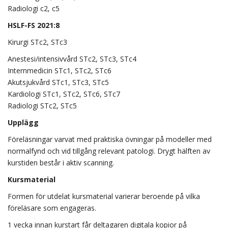
Radiologi c2, c5
HSLF-FS 2021:8
Kirurgi STc2, STc3
Anestesi/intensivvård STc2, STc3, STc4
Internmedicin STc1, STc2, STc6
Akutsjukvård STc1, STc3, STc5
Kardiologi STc1, STc2, STc6, STc7
Radiologi STc2, STc5
Upplägg
Föreläsningar varvat med praktiska övningar på modeller med
normalfynd och vid tillgång relevant patologi. Drygt hälften av
kurstiden består i aktiv scanning.
Kursmaterial
Formen för utdelat kursmaterial varierar beroende på vilka
föreläsare som engageras.
1 vecka innan kurstart får deltagaren digitala kopior på