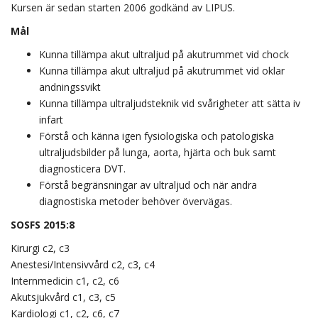
Kursen är sedan starten 2006 godkänd av LIPUS.
Mål
Kunna tillämpa akut ultraljud på akutrummet vid chock
Kunna tillämpa akut ultraljud på akutrummet vid oklar
andningssvikt
Kunna tillämpa ultraljudsteknik vid svårigheter att sätta iv
infart
Förstå och känna igen fysiologiska och patologiska
ultraljudsbilder på lunga, aorta, hjärta och buk samt
diagnosticera DVT.
Förstå begränsningar av ultraljud och när andra
diagnostiska metoder behöver övervägas.
SOSFS 2015:8
Kirurgi c2, c3
Anestesi/Intensivvård c2, c3, c4
Internmedicin c1, c2, c6
Akutsjukvård c1, c3, c5
Kardiologi c1, c2, c6, c7