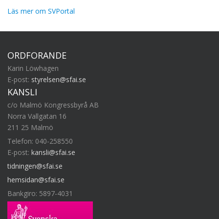
Läs mer om SVPortal
ORDFÖRANDE
Karin Löwhagen
E-post:
styrelsen@sfai.se
KANSLI
c/o Malmö Kongressbyrå AB
Norra Vallgatan 16
211 25 Malmö
Telefon: 040-258550
E-post:
kansli@sfai.se
tidningen@sfai.se
hemsidan@sfai.se
Bankgiro: 5897-4031