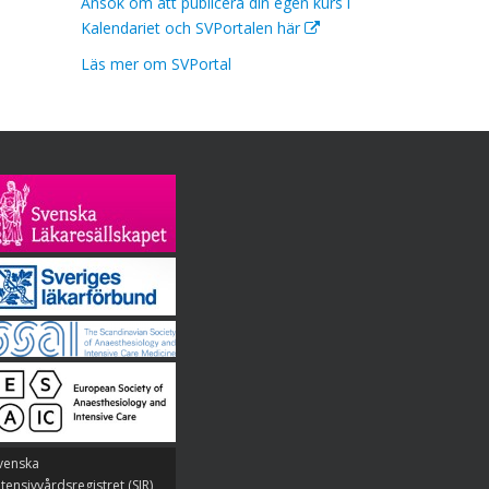
Ansök om att publicera din egen kurs i
Kalendariet och SVPortalen här
Läs mer om SVPortal
venska
ntensivvårdsregistret (SIR)