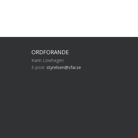
ORDFÖRANDE
Karin Löwhagen
E-post:
styrelsen@sfai.se