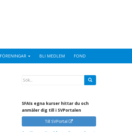
FÖRENINGAR
BLI MEDLEM
FOND
SFAIs egna kurser hittar du och
anmäler dig till i SVPortalen
Till SVPortal