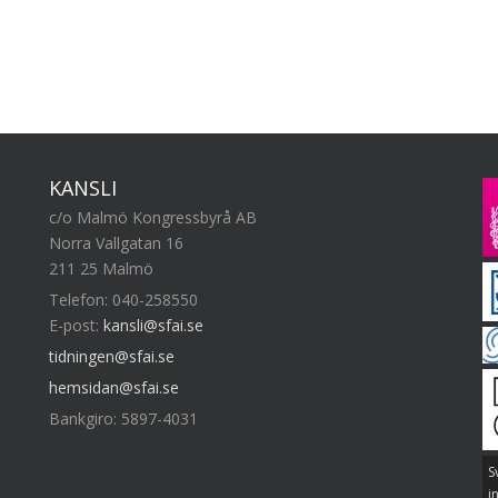
KANSLI
c/o Malmö Kongressbyrå AB
Norra Vallgatan 16
211 25 Malmö
Telefon: 040-258550
E-post:
kansli@sfai.se
tidningen@sfai.se
hemsidan@sfai.se
Bankgiro: 5897-4031
S
i