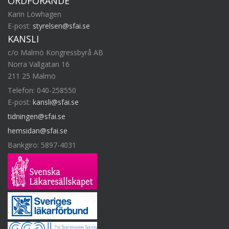
ORDFÖRANDE
Karin Löwhagen
E-post:
styrelsen@sfai.se
KANSLI
c/o Malmö Kongressbyrå AB
Norra Vallgatan 16
211 25 Malmö
Telefon: 040-258550
E-post:
kansli@sfai.se
tidningen@sfai.se
hemsidan@sfai.se
Bankgiro: 5897-4031