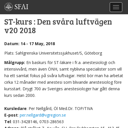
SFAI
TOGGL
ST-kurs : Den svåra luftvägen
v20 2018
Datum: 14 - 17 May, 2018
Plats: Sahlgrenska Universitetssjukhuset/S, Göteborg
Målgrupp:
En baskurs för ST-läkare i fr.a. anestesiologi och
intensivvård, men även ÖNH, samt nyblivna specialister som vill
ha ett samlat fokus på svåra luftvägar. Helst bör man ha arbetat
cirka 12 månader med anestesi som blivande anestesiolog före
kursstart. Drygt 700 av Sveriges anestesiologer har gått denna
kurs sedan 2000.
Kursledare
: Per Nellgård, Öl Med.Dr. TOP/TIVA
E-post
:
per.nellgard@vgregion.se
Tel
: 031-3428146, 0703-286563