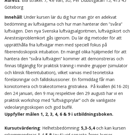
Adress
: Blå stråket 7, 4:e vån, SU, Per Dubbsgatan 15, 413 45
Göteborg
Innehåll
: Under kursen lär du dig hur man gör en adekvat
bedömning av luftvägarna och hur man hanterar den ”svåra”
luftvägen. Den nya Svenska luftvägsalgoritmen, luftvägskort och
Anestesiproblemkort gås igenom. Du lär dig metoder för att
upprätthålla fria luftvägar men med speciell fokus på
fiberendoskopisk intubation. En mängd olika hjälpmedel för att
hantera den ”svåra luftvägen” kommer att demonstreras och
finnas tillgänglig för praktisk träning i mindre grupper (simulator
och klinisk fiberintubation), vilket varvas med teorietiska
föreläsningar och falldiskussioner. En förmiddag får man
koniotomera och trakeotomera gristrakea. På kvällen (kl.16-20)
den 24 januari, den 9 maj respektive den 29 augusti har vi en
praktisk workshop med ”luftvägsprylar” och de vanligaste
videolaryngoskopen och god buffé.
Uppfyller målen 1, 2, 3, 4, 6 & 9 i utbildningsboken.
Kursutvärdering
: Helhetsbedömning:
5,3-5,4
och kan kursen
rekommenderas 5,4-
5,8
(av 6) vid senaste årens kurser.