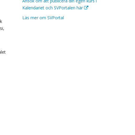
Ansök om att publicera din egen kurs i
Kalendariet och SVPortalen här
Läs mer om SVPortal
sk
si,
alet