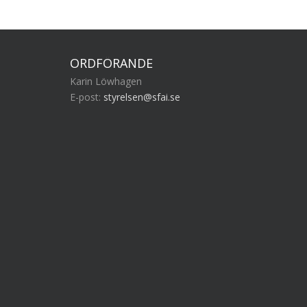
ORDFÖRANDE
Karin Löwhagen
E-post:
styrelsen@sfai.se