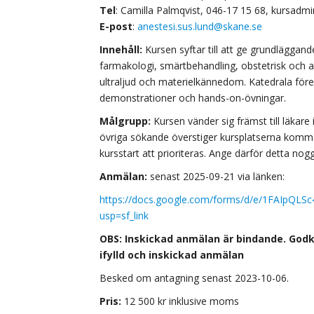
Tel
: Camilla Palmqvist, 046-17 15 68, kursadmi
E-post
:
anestesi.sus.lund@skane.se
Innehåll:
Kursen syftar till att ge grundlägga
farmakologi, smärtbehandling, obstetrisk och aku
ultraljud och materielkännedom. Katedrala före
demonstrationer och hands-on-övningar.
Målgrupp:
Kursen vänder sig främst till läkare 
övriga sökande överstiger kursplatserna komm
kursstart att prioriteras. Ange därför detta nog
Anmälan:
senast 2025-09-21 via länken:
https://docs.google.com/forms/d/e/1FAIpQL
usp=sf_link
OBS: Inskickad anmälan är bindande. God
ifylld och inskickad anmälan
Besked om antagning senast 2023-10-06.
Pris:
12 500 kr inklusive moms