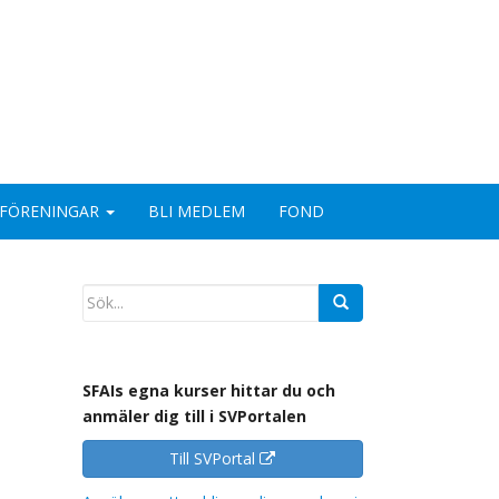
FÖRENINGAR
BLI MEDLEM
FOND
SFAIs egna kurser hittar du och
anmäler dig till i SVPortalen
Till SVPortal