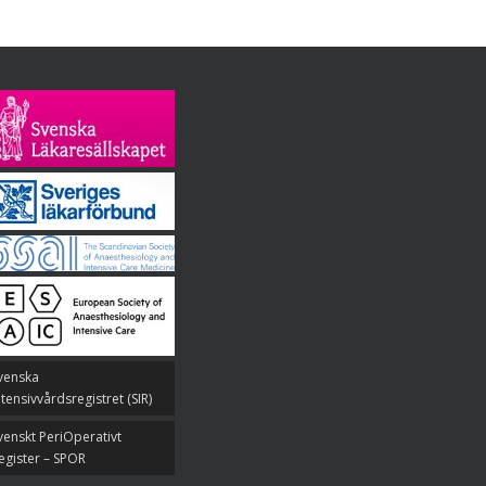
venska
ntensivvårdsregistret (SIR)
venskt PeriOperativt
egister – SPOR