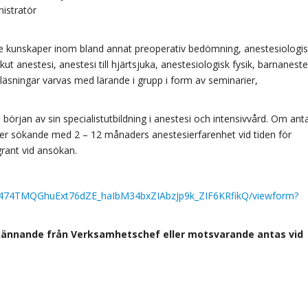
nistratör
nde kunskaper inom bland annat preoperativ bedömning, anestesiologi
t anestesi, anestesi till hjärtsjuka, anestesiologisk fysik, barnaneste
läsningar varvas med lärande i grupp i form av seminarier,
i början av sin specialistutbildning i anestesi och intensivvård. Om ant
er sökande med 2 – 12 månaders anestesierfarenhet vid tiden för
grant vid ansökan.
Sc474TMQGhuExt76dZE_haIbM34bxZIAbzJp9k_ZIF6KRfikQ/viewform?
kännande från Verksamhetschef eller motsvarande antas vid