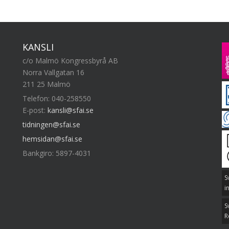
KANSLI
c/o Malmö Kongressbyrå AB
Norra Vallgatan 16
211 25 Malmö
Telefon: 040-258550
E-post:
kansli@sfai.se
tidningen@sfai.se
hemsidan@sfai.se
Bankgiro: 5897-4031
S
i
S
R