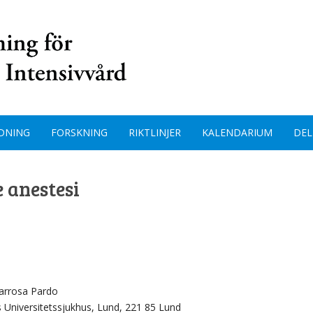
DNING
FORSKNING
RIKTLINJER
KALENDARIUM
DEL
 anestesi
Larrosa Pardo
s Universitetssjukhus, Lund, 221 85 Lund