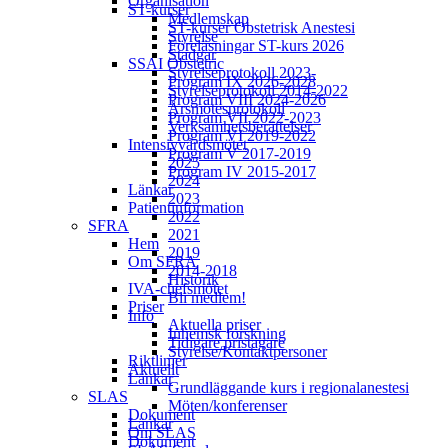
Organisation
ST-kurser
Medlemskap
ST-kurser Obstetrisk Anestesi
Styrelse
Föreläsningar ST-kurs 2026
Stadgar
SSAI Obstetric
Styrelseprotokoll 2023-
Program IX 2026-2028
Styrelseprotokoll 2014-2022
Program VIII 2024-2026
Årsmötesprotokoll
Program VII 2022-2023
Verksamhetsberättelser
Program VI 2019-2022
Intensivvårdsmötet
Program V 2017-2019
2025
Program IV 2015-2017
2024
Länkar
2023
Patientinformation
2022
SFRA
2021
Hem
2019
Om SFRA
2014-2018
Historik
IVA-chefsmötet
Bli medlem!
Priser
Info
Aktuella priser
Inhemsk forskning
Tidigare pristagare
Styrelse/Kontaktpersoner
Riktlinjer
Aktuellt
Länkar
Grundläggande kurs i regionalanestesi
SLAS
Möten/konferenser
Dokument
Länkar
Om SLAS
Dokument