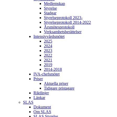
Medlemskap
Styrelse
Stadgar
Styrelseprotokoll 2023-
Styrelseprotokoll 2014-2022
Årsmötesprotokoll
Verksamhetsberättelser
Intensivvårdsmötet
2025
2024
2023
2022
2021
2019
2014-2018
IVA-chefsmötet
Priser
Aktuella priser
Tidigare pristagare
Riktlinjer
Länkar
SLAS
Dokument
Om SLAS
SLAS Styrelse