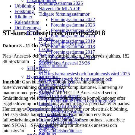
Läkarförbundet
Föreningsstämma 2025
Utbildning
Nätverk för MLA-OP
Forskning
Tidigare föreningsstämmor
Riktlinjer
Föreningsstämma 2022
Kalendarium
Föreningsstämma 2023
Delföreningar
Föreningsstämma 2021
ST-kurs i obstetrisk anestesi 2018
ETOS
Föreningsstämma 2020
Nyheter
Föreningsstämma 2019
Vad arbetar ETOS med?
Datum: 8 - 11 Oct, 2018
Föreningsstämma 2018
Lästips
Föreningsstämma 2017
Styrelse
Plats: Anestesi- och intensivvårdskliniken, Danderyds sjukhus, 182
Föreningsstämma 2016
Stadgar
88 Stockholm
Masterclass Anestesi 25/26
Mötesprotokoll
SFBABI
Arkiv
ST-kurs barnanestesi och barnintensivvård 2025
Hyperbarmedicin
Regionala nätverk för barnanestesi och
Innehåll:
Graviditetens fysiologi.
Förlossningsförlopp,
Om Delföreningen
barnintensivvård
f
osterövervakning och obstetriska komplikationer. Hantering av
Styrelse
Om SFBABI
mammor med pre-eklampsi och HELLP. Anestesi vid sectio
.
Stadgar
Möten och kongresser
Smärtlindring vid förlossning.
Neurologiska komplikationer efter
Verksamhetsberättelser
Kommande möten och kongresser
ryggbedövnin
g och utredning av neurologisk påverkan
efter partus.
Länkar
SFBaBi årsmöte
Hantering av koagulationsrubbningar och stor obstetrisk b
l
ödning.
Operationsledning
SFBaBi höstmöte
Det asfyktiska barnet
–
workshop. Examination ersätts av
Om delföreningen
SFAI möten
fallbeskrivn
ingar från
kursdeltagarna
.
Kursen ordnas i samarbete
Operationsledningsmöte
Övriga möten
med
SFOAI –
SFAI:s
delförening
för obstetrisk anestesi
och
Kontakt
Stipendier
intensivvård
.
Verksamhetsberättelser
Riktlinjer