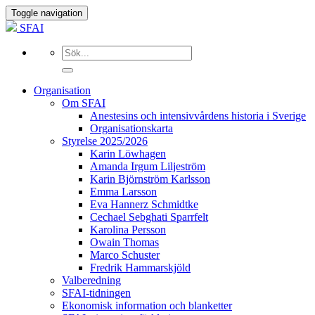
Toggle navigation
SFAI
Organisation
Om SFAI
Anestesins och intensivvårdens historia i Sverige
Organisationskarta
Styrelse 2025/2026
Karin Löwhagen
Amanda Irgum Liljeström
Karin Björnström Karlsson
Emma Larsson
Eva Hannerz Schmidtke
Cechael Sebghati Sparrfelt
Karolina Persson
Owain Thomas
Marco Schuster
Fredrik Hammarskjöld
Valberedning
SFAI-tidningen
Ekonomisk information och blanketter