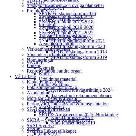
SFAI-UF
Stadgar, dokument och övriga blanketter
Om SFAI-UF
Protokoll SFAI
SFAIs Forskningsforum 2026
Styrelseprotokoll 2014-2016
SFAI-UF Årsmöte 2024
Styrelseprotokoll 2017-2018
Protokoll
Styrelseprotokoll 2019-2020
Årsmöte 2019
Styrelseprotokoll 2021-2022
Tidigare forskningsforum
Styrelseprotokoll 2023-2024
SFAI forskningsforum 2021
Årsmötesprotokoll
SFAI forskningsforum 2020
Verksamhetsberättelser
SFAIs forskningsforum 2018
Stipendier och utmärkelser
SFAIs forskningsforum 2019
Nomineringar
SFAIÖP
Länkar
Aktuellt
Representation i andra organ
Kurser
Vårt arbete
Utbildningsmaterial
Kloka Kliniska Val
Luftvägsriktlinjer
Fokusområden 2025/2026
Reviderad luftvägsriktlinje 2024
Akademimöte
Trakeostomi rekommendationer
Möte för Chefer & Ledare
Verksamhetsberättelse
Periop vård, intensivvård & transplantation
Vi i styrelsen
SFAI & AnIva-veckan
Media
SFAI & AnIva-veckan 2025: Norrköping
Kurs Djurönäset 2014
SKRÅ – Svenskt Kirurgiskt Råd
Kurs Krusenberg 2019
SSAI Styrelse
SFAne
Svenska Läkaresällskapet
Om SFAne