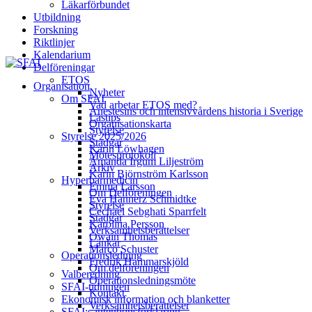
Läkarförbundet
Utbildning
Forskning
Riktlinjer
Kalendarium
Delföreningar
ETOS
Organisation
Nyheter
Om SFAI
Vad arbetar ETOS med?
Anestesins och intensivvårdens historia i Sverige
Lästips
Organisationskarta
Styrelse
Styrelse 2025/2026
Stadgar
Karin Löwhagen
Mötesprotokoll
Amanda Irgum Liljeström
Arkiv
Karin Björnström Karlsson
Hyperbarmedicin
Emma Larsson
Om Delföreningen
Eva Hannerz Schmidtke
Styrelse
Cechael Sebghati Sparrfelt
Stadgar
Karolina Persson
Verksamhetsberättelser
Owain Thomas
Länkar
Marco Schuster
Operationsledning
Fredrik Hammarskjöld
Om delföreningen
Valberedning
Operationsledningsmöte
SFAI-tidningen
Kontakt
Ekonomisk information och blanketter
Verksamhetsberättelser
SFAI:s intentionsförklaring