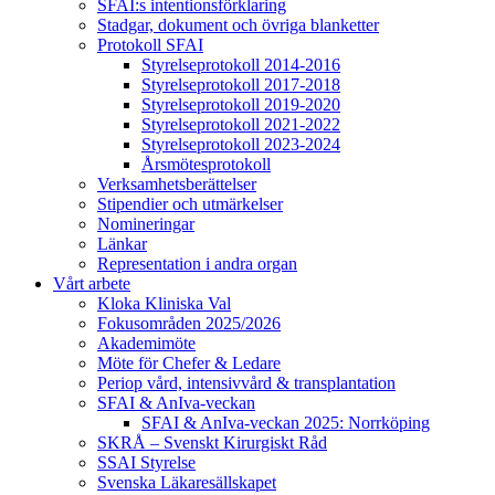
SFAI:s intentionsförklaring
Stadgar, dokument och övriga blanketter
Protokoll SFAI
Styrelseprotokoll 2014-2016
Styrelseprotokoll 2017-2018
Styrelseprotokoll 2019-2020
Styrelseprotokoll 2021-2022
Styrelseprotokoll 2023-2024
Årsmötesprotokoll
Verksamhetsberättelser
Stipendier och utmärkelser
Nomineringar
Länkar
Representation i andra organ
Vårt arbete
Kloka Kliniska Val
Fokusområden 2025/2026
Akademimöte
Möte för Chefer & Ledare
Periop vård, intensivvård & transplantation
SFAI & AnIva-veckan
SFAI & AnIva-veckan 2025: Norrköping
SKRÅ – Svenskt Kirurgiskt Råd
SSAI Styrelse
Svenska Läkaresällskapet