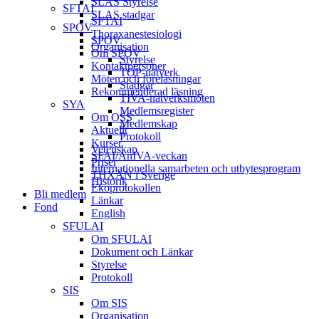
SLAS Styrelse
SFTAI
SLAS stadgar
SFTAI
SPOV
Thoraxanestesiologi
SPOV
Organisation
Om SPOV
Styrelse
Kontaktpersoner
TOP-nätverk
Möten och föreläsningar
Stadgar
Rekommenderad läsning
TIVA-nätverksmöten
SYA
Medlemsregister
Om OSS
Medlemskap
Aktuellt
Protokoll
Kurser
Vetenskap
SFAI/AnIVA-veckan
Priser
Internationella samarbeten och utbytesprogram
THXAN i Sverige
Historik
Ekoprotokollen
Bli medlem
Länkar
Fond
English
SFULAI
Om SFULAI
Dokument och Länkar
Styrelse
Protokoll
SIS
Om SIS
Organisation