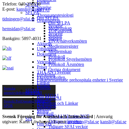
Länkar
Telefon: 040-258550
SFTAI
Styrelse
E-post:
kansli@sfai.se
SFTAI
SFLPA
Thoraxanestesiologi
Om SFLPA
tidningen@sfai.se
Organisation
Om SFLPA
Styrelse
Medlemskap
hemsidan@sfai.se
TOP-nätverk
Styrelse
Stadgar
Bankgiro: 5897-4031
Stadgar
TIVA-nätverksmöten
Aktuellt
Medlemsregister
Utbildning
Medlemskap
Dokument
Protokoll
Protokoll Styrelsemöten
Vetenskap
Protokoll Årsmöten
Priser
Övriga dokument
THXAN i Sverige
Forskning
Ekoprotokollen
Läkarbemannade prehospitala enheter i Sverige
Länkar
Länkar
English
Svenska
SFOAI
SFULAI
intensivvårdsregistret (SIR)
Om SFOAI
Om SFULAI
Styrelse
Svenskt PeriOperativt Register –
Dokument och Länkar
Dokument
SPOR
Styrelse
Möten
Protokoll
SFOAI Vårmöte 2027
Svensk Förening för Anestesi och Intensivvård
| Ansvarig
SIS
Tidigare vårmöten
utgivare: Karin Löwhagen | E-post:
styrelsen@sfai.se
kansli@sfai.se
Om SIS
Tidigare SFAI veckor