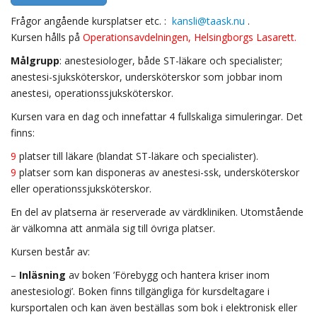
Frågor angående kursplatser etc. :
kansli@taask.nu
.
Kursen hålls på
Operationsavdelningen, Helsingborgs Lasarett.
Målgrupp
: anestesiologer, både ST-läkare och specialister;
anestesi-sjuksköterskor, undersköterskor som jobbar inom
anestesi, operationssjuksköterskor.
Kursen vara en dag och innefattar 4 fullskaliga simuleringar. Det
finns:
9
platser till läkare (blandat ST-läkare och specialister).
9
platser som kan disponeras av anestesi-ssk, undersköterskor
eller operationssjuksköterskor.
En del av platserna är reserverade av värdkliniken. Utomstående
är välkomna att anmäla sig till övriga platser.
Kursen består av:
–
Inläsning
av boken ’Förebygg och hantera kriser inom
anestesiologi’. Boken finns tillgängliga för kursdeltagare i
kursportalen och kan även beställas som bok i elektronisk eller