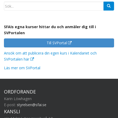
SFAIs egna kurser hittar du och anmäler dig till i
SVPortalen
Till SVPortal
Ansök om att publicera din egen kurs i Kalendariet och
SVPortalen här
Läs mer om SVPortal
ORDFÖRANDE
Karin Löwhagen
E-post:
styrelsen@sfai.se
KANSLI