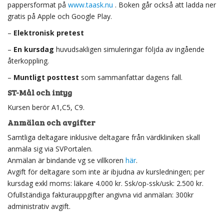
pappersformat på
www.taask.nu
. Boken går också att ladda ner
gratis på Apple och Google Play.
–
Elektronisk pretest
–
En kursdag
huvudsakligen simuleringar följda av ingående
återkoppling.
–
Muntligt p
osttest
som sammanfattar dagens fall.
ST-Mål och intyg
Kursen berör A1,C5, C9.
Anmälan och avgifter
Samtliga deltagare inklusive deltagare från värdkliniken skall
anmäla sig via SVPortalen.
Anmälan är bindande vg se villkoren
här
.
Avgift för deltagare som inte är ibjudna av kursledningen; per
kursdag exkl moms: läkare 4.000 kr. Ssk/op-ssk/usk: 2.500 kr.
Ofullständiga fakturauppgifter angivna vid anmälan: 300kr
administrativ avgift.