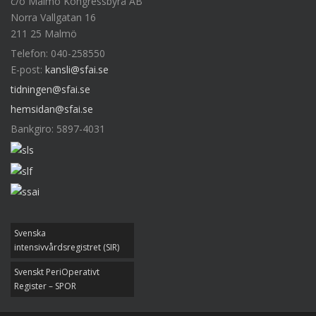
c/o Malmö Kongressbyrå AB
Norra Vallgatan 16
211 25 Malmö
Telefon: 040-258550
E-post:
kansli@sfai.se
tidningen@sfai.se
hemsidan@sfai.se
Bankgiro: 5897-4031
Svenska
intensivvårdsregistret (SIR)
Svenskt PeriOperativt
Register – SPOR