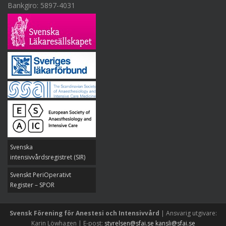
Bankgiro: 5897-4031
Svenska
intensivvårdsregistret (SIR)
Svenskt PeriOperativt
Register – SPOR
Svensk Förening för Anestesi och Intensivvård
| Ansvarig utgivare:
Karin Löwhagen | E-post:
styrelsen@sfai.se
kansli@sfai.se