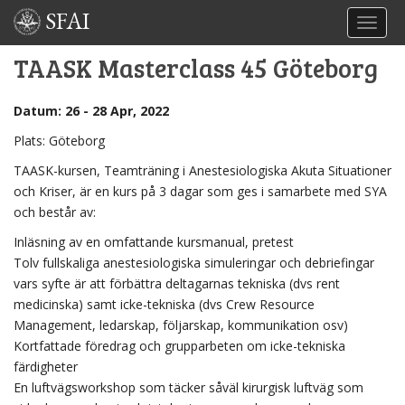
SFAI
TOGGL
TAASK Masterclass 45 Göteborg
Datum: 26 - 28 Apr, 2022
Plats: Göteborg
TAASK-kursen, Teamträning i Anestesiologiska Akuta Situationer
och Kriser, är en kurs på 3 dagar som ges i samarbete med SYA
och består av:
Inläsning av en omfattande kursmanual, pretest
Tolv fullskaliga anestesiologiska simuleringar och debriefingar
vars syfte är att förbättra deltagarnas tekniska (dvs rent
medicinska) samt icke-tekniska (dvs Crew Resource
Management, ledarskap, följarskap, kommunikation osv)
Kortfattade föredrag och grupparbeten om icke-tekniska
färdigheter
En luftvägsworkshop som täcker såväl kirurgisk luftväg som