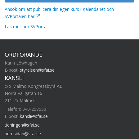
Ansök om att publicera din egen kurs i Kalendariet och
SVPortalen här
Läs mer om SVPortal
ORDFÖRANDE
Karin Löwhagen
E-post:
styrelsen@sfai.se
KANSLI
c/o Malmö Kongressbyrå AB
Norra Vallgatan 16
211 25 Malmö
Telefon: 040-258550
E-post:
kansli@sfai.se
tidningen@sfai.se
hemsidan@sfai.se