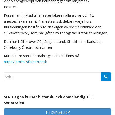
videolaryngoskopi och intubering genom larynmask.
Posttest.
Kursen är inriktad till anestesiläkare i alla åldrar och 12
anestesiläkare samt 4 anestesi-ssk deltar i varje kurs.
Kursledningen består huvudsakligen av specialistläkare och
sjuksköterskor, som har gått simuleringsfacilitatorutbildningar.
Den har hållits över 20 gånger i Lund, Stockholm, Karlstad,
Göteborg, Örebro och Umeå.
Kursdatum samt anmälningsblankett finns på
https://portal.sfai.se/taask
.
SFAIs egna kurser hittar du och anmäler dig till i
SVPortalen
Till SVPortal