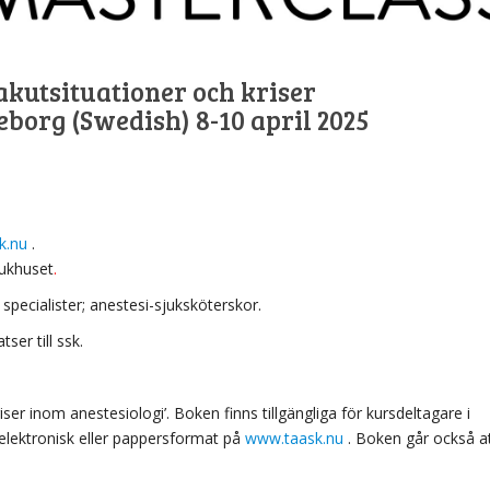
akutsituationer och kriser
borg (Swedish) 8-10 april 2025
k.nu
.
jukhuset
.
specialister; anestesi-sjuksköterskor.
tser till ssk.
er inom anestesiologi’. Boken finns tillgängliga för kursdeltagare i
elektronisk eller pappersformat på
www.taask.nu
. Boken går också a