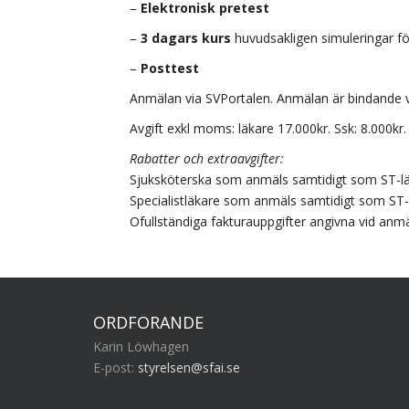
–
Elektronisk pretest
–
3 dagars kurs
huvudsakligen simuleringar fö
–
Posttest
Anmälan via SVPortalen. Anmälan är bindande v
Avgift exkl moms: läkare 17.000kr. Ssk: 8.000kr.
Rabatter och extraavgifter:
Sjuksköterska som anmäls samtidigt som ST-läk
Specialistläkare som anmäls samtidigt som ST-l
Ofullständiga fakturauppgifter angivna vid anmäl
ORDFÖRANDE
Karin Löwhagen
E-post:
styrelsen@sfai.se