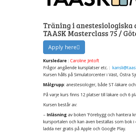
Träning i anestesiologiska 
TAASK Masterclass 75 / Göte
Apply here
Kursledare
:
Caroline Jintoft
Frågor angående kursplatser etc. :
kansli@taas
Kursen hålls på Simulatorcenter i Väst, Östra S
Målgrupp
: anestesiologer, både ST-läkare och 
På varje kurs finns 12 platser till läkare och 6 pla
Kursen består av:
–
Inläsning
av boken ’Förebygg och hantera kris
kursportalen och kan även beställas som bok i 
ladda ner gratis på Apple och Google Play.