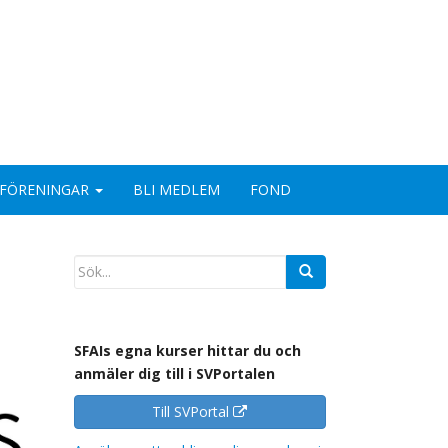
FÖRENINGAR
BLI MEDLEM
FOND
SFAIs egna kurser hittar du och
anmäler dig till i SVPortalen
Till SVPortal