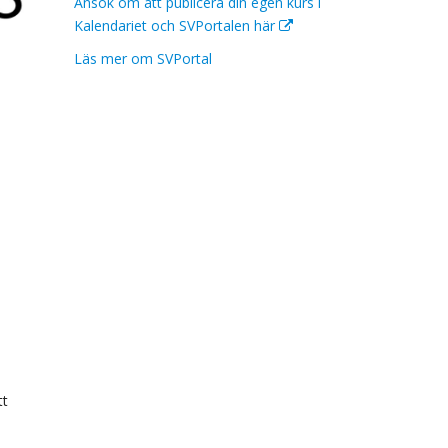
Ansök om att publicera din egen kurs i
Kalendariet och SVPortalen här
Läs mer om SVPortal
tt