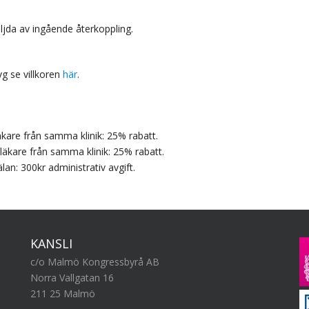
ljda av ingående återkoppling.
g se villkoren
här
.
are från samma klinik: 25% rabatt.
äkare från samma klinik: 25% rabatt.
an: 300kr administrativ avgift.
KANSLI
c/o Malmö Kongressbyrå AB
Norra Vallgatan 16
211 25 Malmö