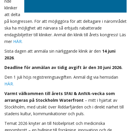
nde
kliniker
att delta
på kongressen. För att möjliggöra för att deltagare i närområdet
ska ha möjlighet att närvara så erbjuds rabatterade
endagsbiljetter till kliniker. Anmäl din klinik till årets kongress! Läs
mer
HÄR.
Sista dagen att anmäla sin närliggande klinik är den
14 juni
2026
.
Deadline för anmälan av tidig avgift är den 30 juni 2026.
Den 1 juli höjs registreringsavgiften. Anmäl dig via hemsidan
HÄR.
Varmt välkommen till årets SFAI & AnIVA-vecka som
arrangeras på Stockholm Waterfront
– mitt i hjärtat av
Stockholm, med utsikt över Riddarfjärden och i direkt närhet till
stadens kultur, kommunikationer och puls.
Temat 2026 knyter an till Nobelpriset och medicinska
genombrott – en hyllning till forskning, innovation och de