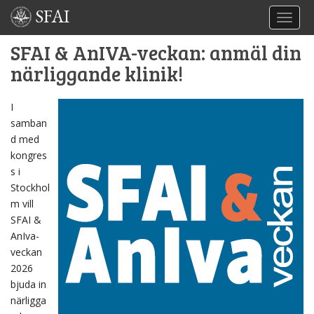
SFAI
TOGGL
SFAI & AnIVA-veckan: anmäl din
närliggande klinik!
I
samban
d med
kongres
s i
Stockhol
m vill
SFAI &
AnIva-
veckan
2026
bjuda in
närligga