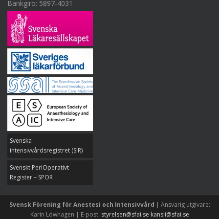
Bankgiro: 5897-4031
Svenska
intensivvårdsregistret (SIR)
Svenskt PeriOperativt
Register – SPOR
Svensk Förening för Anestesi och Intensivvård
| Ansvarig utgivare:
Karin Löwhagen | E-post:
styrelsen@sfai.se
kansli@sfai.se