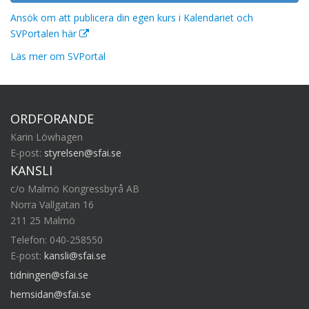
Ansök om att publicera din egen kurs i Kalendariet och
SVPortalen här
Läs mer om SVPortal
ORDFÖRANDE
Karin Löwhagen
E-post:
styrelsen@sfai.se
KANSLI
c/o Malmö Kongressbyrå AB
Norra Vallgatan 16
211 25 Malmö
Telefon: 040-258550
E-post:
kansli@sfai.se
tidningen@sfai.se
hemsidan@sfai.se