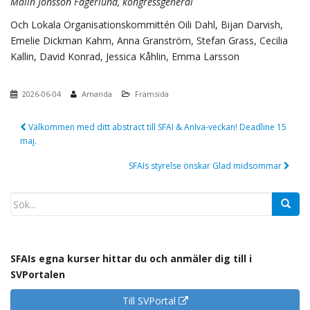
Malin Jonsson Fagerlund, kongressgeneral
Och Lokala Organisationskommittén Oili Dahl, Bijan Darvish,
Emelie Dickman Kahm, Anna Granström, Stefan Grass, Cecilia
Kallin, David Konrad, Jessica Kåhlin, Emma Larsson
2026-06-04
Amanda
Framsida
Post
Välkommen med ditt abstract till SFAI & AnIva-veckan! Deadline 15
navigation
maj.
SFAIs styrelse önskar Glad midsommar
SFAIs egna kurser hittar du och anmäler dig till i
SVPortalen
Till SVPortal