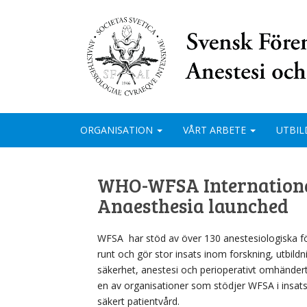
ORGANISATION
VÅRT ARBETE
UTBIL
WHO-WFSA International
Anaesthesia launched
WFSA har stöd av över 130 anestesiologiska fö
runt och gör stor insats inom forskning, utbildn
säkerhet, anestesi och perioperativt omhänder
en av organisationer som stödjer WFSA i insats
säkert patientvård.