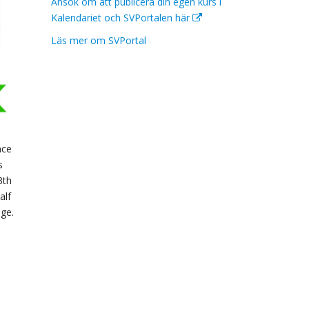
Ansök om att publicera din egen kurs i
Kalendariet och SVPortalen här
Läs mer om SVPortal
nce
s
3th
alf
ge.