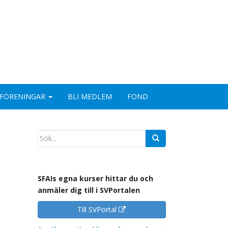
FÖRENINGAR
BLI MEDLEM
FOND
SFAIs egna kurser hittar du och
anmäler dig till i SVPortalen
Till SVPortal