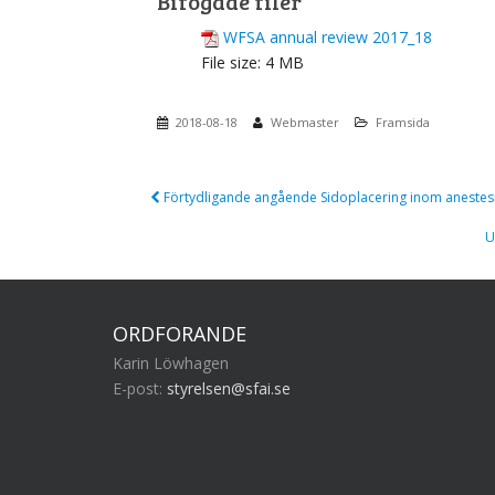
Bifogade filer
WFSA annual review 2017_18
File size:
4 MB
2018-08-18
Webmaster
Framsida
Post
Förtydligande angående Sidoplacering inom anestesi
navigation
U
ORDFÖRANDE
Karin Löwhagen
E-post:
styrelsen@sfai.se