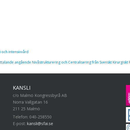
 och intensivvård
ttalande angående Nivåstrukturering och Centralisering från Svenskt Kirurgiskt
KANSLI
c/o Malmö Kongressbyrå AB
Norra Vallgatan 16
211 25 Malmö
Telefon: 040-258550
E-post:
kansli@sfai.se