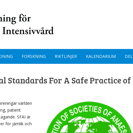
DNING
FORSKNING
RIKTLINJER
KALENDARIUM
DEL
 Standards For A Safe Practice of
reningar världen
ing, patient
tagande. SFAI är
er för jämlik och