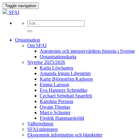
Toggle navigation
SFAI
Organisation
Om SFAI
Anestesins och intensivvårdens historia i Sverige
Organisationskarta
Styrelse 2025/2026
Karin Löwhagen
Amanda Irgum Liljeström
Karin Björnström Karlsson
Emma Larsson
Eva Hannerz Schmidtke
Cechael Sebghati Sparrfelt
Karolina Persson
Owain Thomas
Marco Schuster
Fredrik Hammarskjöld
Valberedning
SFAI-tidningen
Ekonomisk information och blanketter