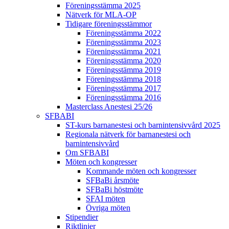
Föreningsstämma 2025
Nätverk för MLA-OP
Tidigare föreningsstämmor
Föreningsstämma 2022
Föreningsstämma 2023
Föreningsstämma 2021
Föreningsstämma 2020
Föreningsstämma 2019
Föreningsstämma 2018
Föreningsstämma 2017
Föreningsstämma 2016
Masterclass Anestesi 25/26
SFBABI
ST-kurs barnanestesi och barnintensivvård 2025
Regionala nätverk för barnanestesi och
barnintensivvård
Om SFBABI
Möten och kongresser
Kommande möten och kongresser
SFBaBi årsmöte
SFBaBi höstmöte
SFAI möten
Övriga möten
Stipendier
Riktlinjer