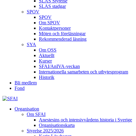
SLAS Styrelse
SLAS stadgar
SPOV
SPOV
Om SPOV
Kontaktpersoner
Möten och föreläsningar
Rekommenderad läsning
SYA
Om OSS
Aktuellt
Kurser
SFAI/AnIVA-veckan
Internationella samarbeten och utbytesprogram
Historik
Bli medlem
Fond
Organisation
Om SFAI
Anestesins och intensivvårdens historia i Sverige
Organisationskarta
Styrelse 2025/2026