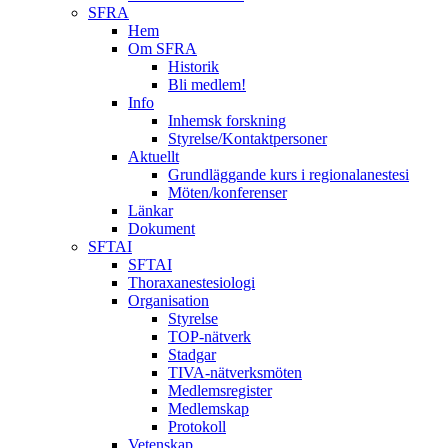
SFRA
Hem
Om SFRA
Historik
Bli medlem!
Info
Inhemsk forskning
Styrelse/Kontaktpersoner
Aktuellt
Grundläggande kurs i regionalanestesi
Möten/konferenser
Länkar
Dokument
SFTAI
SFTAI
Thoraxanestesiologi
Organisation
Styrelse
TOP-nätverk
Stadgar
TIVA-nätverksmöten
Medlemsregister
Medlemskap
Protokoll
Vetenskap