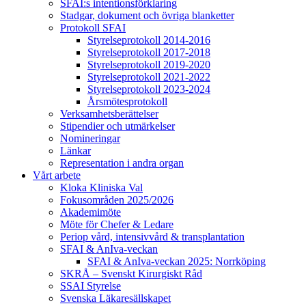
SFAI:s intentionsförklaring
Stadgar, dokument och övriga blanketter
Protokoll SFAI
Styrelseprotokoll 2014-2016
Styrelseprotokoll 2017-2018
Styrelseprotokoll 2019-2020
Styrelseprotokoll 2021-2022
Styrelseprotokoll 2023-2024
Årsmötesprotokoll
Verksamhetsberättelser
Stipendier och utmärkelser
Nomineringar
Länkar
Representation i andra organ
Vårt arbete
Kloka Kliniska Val
Fokusområden 2025/2026
Akademimöte
Möte för Chefer & Ledare
Periop vård, intensivvård & transplantation
SFAI & AnIva-veckan
SFAI & AnIva-veckan 2025: Norrköping
SKRÅ – Svenskt Kirurgiskt Råd
SSAI Styrelse
Svenska Läkaresällskapet