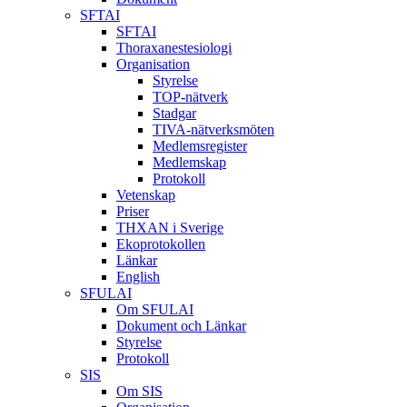
SFTAI
SFTAI
Thoraxanestesiologi
Organisation
Styrelse
TOP-nätverk
Stadgar
TIVA-nätverksmöten
Medlemsregister
Medlemskap
Protokoll
Vetenskap
Priser
THXAN i Sverige
Ekoprotokollen
Länkar
English
SFULAI
Om SFULAI
Dokument och Länkar
Styrelse
Protokoll
SIS
Om SIS