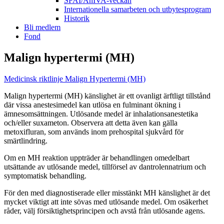
SFAI/AnIVA-veckan
Internationella samarbeten och utbytesprogram
Historik
Bli medlem
Fond
Malign hypertermi (MH)
Medicinsk riktlinje Malign Hypertermi (MH)
Malign hypertermi (MH) känslighet är ett ovanligt ärftligt tillstånd
där vissa anestesimedel kan utlösa en fulminant ökning i
ämnesomsättningen. Utlösande medel är inhalationsanestetika
och/eller suxameton. Observera att detta även kan gälla
metoxifluran, som används inom prehospital sjukvård för
smärtlindring.
Om en MH reaktion uppträder är behandlingen omedelbart
utsättande av utlösande medel, tillförsel av dantrolennatrium och
symptomatisk behandling.
För den med diagnostiserade eller misstänkt MH känslighet är det
mycket viktigt att inte sövas med utlösande medel. Om osäkerhet
råder, välj försiktighetsprincipen och avstå från utlösande agens.