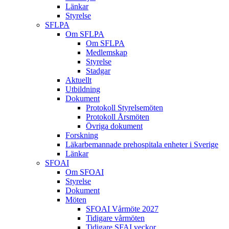
Länkar
Styrelse
SFLPA
Om SFLPA
Om SFLPA
Medlemskap
Styrelse
Stadgar
Aktuellt
Utbildning
Dokument
Protokoll Styrelsemöten
Protokoll Årsmöten
Övriga dokument
Forskning
Läkarbemannade prehospitala enheter i Sverige
Länkar
SFOAI
Om SFOAI
Styrelse
Dokument
Möten
SFOAI Vårmöte 2027
Tidigare vårmöten
Tidigare SFAI veckor