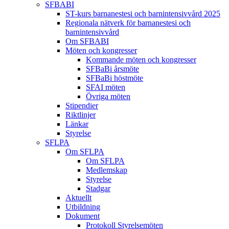
SFBABI
ST-kurs barnanestesi och barnintensivvård 2025
Regionala nätverk för barnanestesi och
barnintensivvård
Om SFBABI
Möten och kongresser
Kommande möten och kongresser
SFBaBi årsmöte
SFBaBi höstmöte
SFAI möten
Övriga möten
Stipendier
Riktlinjer
Länkar
Styrelse
SFLPA
Om SFLPA
Om SFLPA
Medlemskap
Styrelse
Stadgar
Aktuellt
Utbildning
Dokument
Protokoll Styrelsemöten