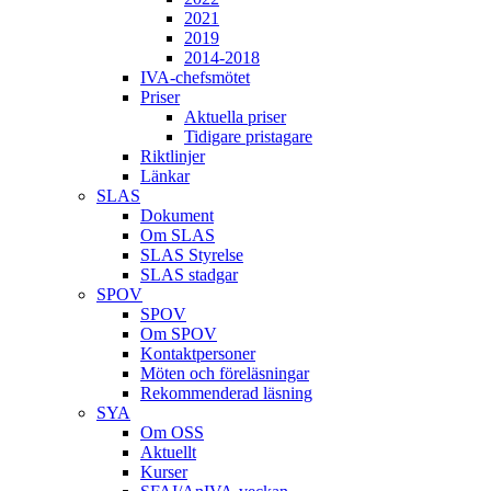
2021
2019
2014-2018
IVA-chefsmötet
Priser
Aktuella priser
Tidigare pristagare
Riktlinjer
Länkar
SLAS
Dokument
Om SLAS
SLAS Styrelse
SLAS stadgar
SPOV
SPOV
Om SPOV
Kontaktpersoner
Möten och föreläsningar
Rekommenderad läsning
SYA
Om OSS
Aktuellt
Kurser