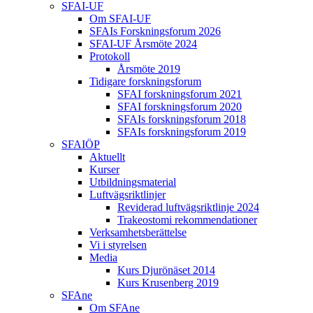
SFAI-UF
Om SFAI-UF
SFAIs Forskningsforum 2026
SFAI-UF Årsmöte 2024
Protokoll
Årsmöte 2019
Tidigare forskningsforum
SFAI forskningsforum 2021
SFAI forskningsforum 2020
SFAIs forskningsforum 2018
SFAIs forskningsforum 2019
SFAIÖP
Aktuellt
Kurser
Utbildningsmaterial
Luftvägsriktlinjer
Reviderad luftvägsriktlinje 2024
Trakeostomi rekommendationer
Verksamhetsberättelse
Vi i styrelsen
Media
Kurs Djurönäset 2014
Kurs Krusenberg 2019
SFAne
Om SFAne