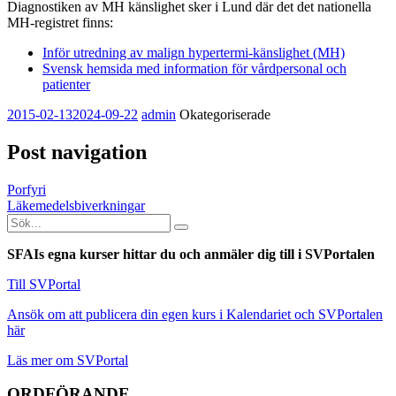
Diagnostiken av MH känslighet sker i Lund där det det nationella
MH-registret finns:
Inför utredning av malign hypertermi-känslighet (MH)
Svensk hemsida med information för vårdpersonal och
patienter
2015-02-13
2024-09-22
admin
Okategoriserade
Post navigation
Porfyri
Läkemedelsbiverkningar
SFAIs egna kurser hittar du och anmäler dig till i SVPortalen
Till SVPortal
Ansök om att publicera din egen kurs i Kalendariet och SVPortalen
här
Läs mer om SVPortal
ORDFÖRANDE