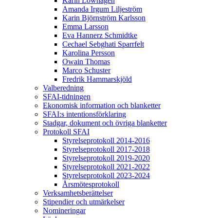
Karin Löwhagen
Amanda Irgum Liljeström
Karin Björnström Karlsson
Emma Larsson
Eva Hannerz Schmidtke
Cechael Sebghati Sparrfelt
Karolina Persson
Owain Thomas
Marco Schuster
Fredrik Hammarskjöld
Valberedning
SFAI-tidningen
Ekonomisk information och blanketter
SFAI:s intentionsförklaring
Stadgar, dokument och övriga blanketter
Protokoll SFAI
Styrelseprotokoll 2014-2016
Styrelseprotokoll 2017-2018
Styrelseprotokoll 2019-2020
Styrelseprotokoll 2021-2022
Styrelseprotokoll 2023-2024
Årsmötesprotokoll
Verksamhetsberättelser
Stipendier och utmärkelser
Nomineringar