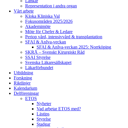
Länkar
Representation i andra organ
Vårt arbete
Kloka Kliniska Val
Fokusområden 2025/2026
Akademimöte
Möte för Chefer & Ledare
Periop vård, intensivvård & transplantation
SFAI & AnIva-veckan
SFAI & AnIva-veckan 2025: Norrköping
SKRÅ – Svenskt Kirurgiskt Råd
SSAI Styrelse
Svenska Läkaresällskapet
Läkarförbundet
Utbildning
Forskning
Riktlinjer
Kalendarium
Delföreningar
ETOS
Nyheter
Vad arbetar ETOS med?
Lästips
Styrelse
Stadgar