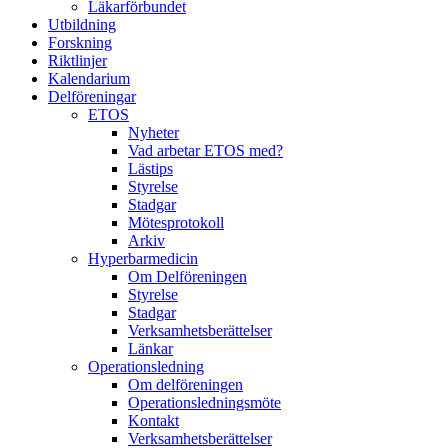
Läkarförbundet
Utbildning
Forskning
Riktlinjer
Kalendarium
Delföreningar
ETOS
Nyheter
Vad arbetar ETOS med?
Lästips
Styrelse
Stadgar
Mötesprotokoll
Arkiv
Hyperbarmedicin
Om Delföreningen
Styrelse
Stadgar
Verksamhetsberättelser
Länkar
Operationsledning
Om delföreningen
Operationsledningsmöte
Kontakt
Verksamhetsberättelser