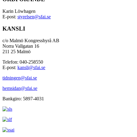
Karin Löwhagen
E-post:
styrelsen@sfai.se
KANSLI
c/o Malmö Kongressbyrå AB
Norra Vallgatan 16
211 25 Malmö
Telefon: 040-258550
E-post:
kansli@sfai.se
tidningen@sfai.se
hemsidan@sfai.se
Bankgiro: 5897-4031